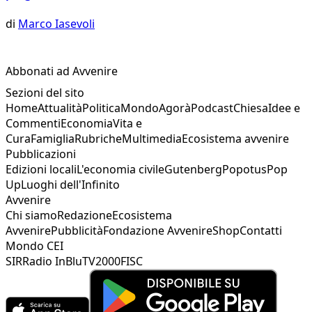
di
Marco Iasevoli
Abbonati ad Avvenire
Sezioni del sito
Home
Attualità
Politica
Mondo
Agorà
Podcast
Chiesa
Idee e
Commenti
Economia
Vita e
Cura
Famiglia
Rubriche
Multimedia
Ecosistema avvenire
Pubblicazioni
Edizioni locali
L'economia civile
Gutenberg
Popotus
Pop
Up
Luoghi dell'Infinito
Avvenire
Chi siamo
Redazione
Ecosistema
Avvenire
Pubblicità
Fondazione Avvenire
Shop
Contatti
Mondo CEI
SIR
Radio InBlu
TV2000
FISC