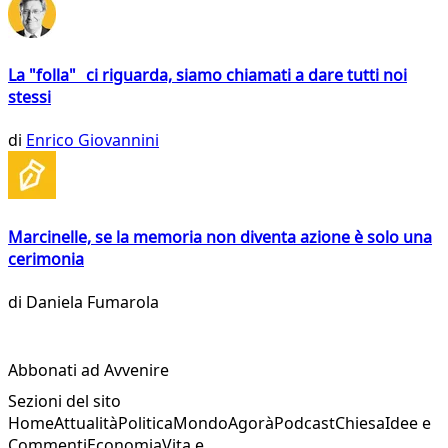
La "folla" ci riguarda, siamo chiamati a dare tutti noi
stessi
di
Enrico Giovannini
Marcinelle, se la memoria non diventa azione è solo una
cerimonia
di
Daniela Fumarola
Abbonati ad Avvenire
Sezioni del sito
Home
Attualità
Politica
Mondo
Agorà
Podcast
Chiesa
Idee e
Commenti
Economia
Vita e