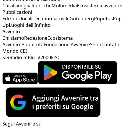
Cura
Famiglia
Rubriche
Multimedia
Ecosistema avvenire
Pubblicazioni
Edizioni locali
L'economia civile
Gutenberg
Popotus
Pop
Up
Luoghi dell'Infinito
Avvenire
Chi siamo
Redazione
Ecosistema
Avvenire
Pubblicità
Fondazione Avvenire
Shop
Contatti
Mondo CEI
SIR
Radio InBlu
TV2000
FISC
Segui Avvenire su