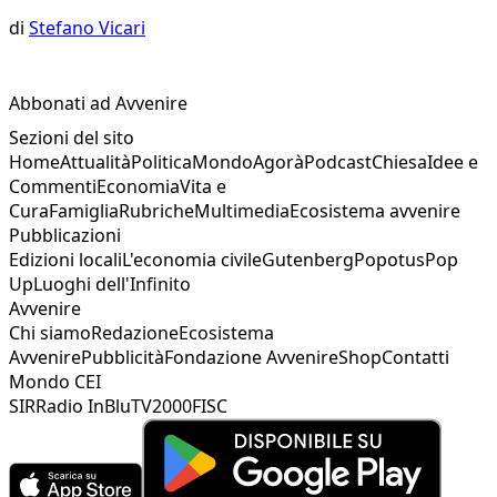
di
Stefano Vicari
Abbonati ad Avvenire
Sezioni del sito
Home
Attualità
Politica
Mondo
Agorà
Podcast
Chiesa
Idee e
Commenti
Economia
Vita e
Cura
Famiglia
Rubriche
Multimedia
Ecosistema avvenire
Pubblicazioni
Edizioni locali
L'economia civile
Gutenberg
Popotus
Pop
Up
Luoghi dell'Infinito
Avvenire
Chi siamo
Redazione
Ecosistema
Avvenire
Pubblicità
Fondazione Avvenire
Shop
Contatti
Mondo CEI
SIR
Radio InBlu
TV2000
FISC