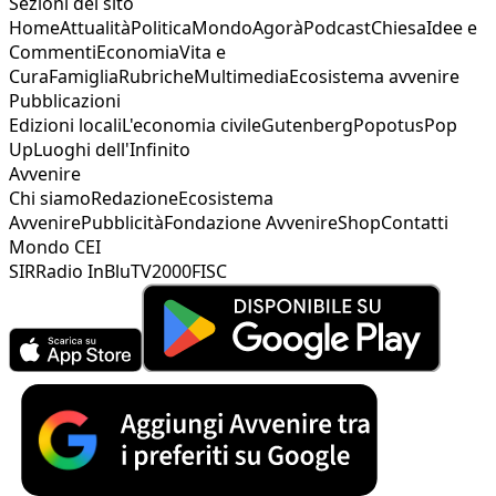
Sezioni del sito
Home
Attualità
Politica
Mondo
Agorà
Podcast
Chiesa
Idee e
Commenti
Economia
Vita e
Cura
Famiglia
Rubriche
Multimedia
Ecosistema avvenire
Pubblicazioni
Edizioni locali
L'economia civile
Gutenberg
Popotus
Pop
Up
Luoghi dell'Infinito
Avvenire
Chi siamo
Redazione
Ecosistema
Avvenire
Pubblicità
Fondazione Avvenire
Shop
Contatti
Mondo CEI
SIR
Radio InBlu
TV2000
FISC