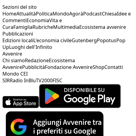
Sezioni del sito
Home
Attualità
Politica
Mondo
Agorà
Podcast
Chiesa
Idee e
Commenti
Economia
Vita e
Cura
Famiglia
Rubriche
Multimedia
Ecosistema avvenire
Pubblicazioni
Edizioni locali
L'economia civile
Gutenberg
Popotus
Pop
Up
Luoghi dell'Infinito
Avvenire
Chi siamo
Redazione
Ecosistema
Avvenire
Pubblicità
Fondazione Avvenire
Shop
Contatti
Mondo CEI
SIR
Radio InBlu
TV2000
FISC