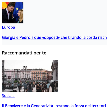
Europa
Giorgia e Pedro, i due «opposti» che tirando la corda risc
Raccomandati per te
Sociale
Il Benvivere e la Generatività restano la forza dei territori