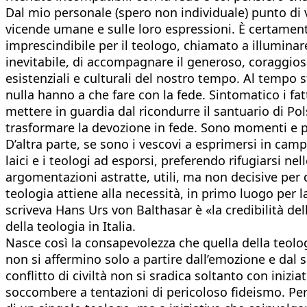
Dal mio personale (spero non individuale) punto di v
vicende umane e sulle loro espressioni. È certamen
imprescindibile per il teologo, chiamato a illuminare
inevitabile, di accompagnare il generoso, coraggioso
esistenziali e culturali del nostro tempo. Al tempo 
nulla hanno a che fare con la fede. Sintomatico i fat
mettere in guardia dal ricondurre il santuario di Pol
trasformare la devozione in fede. Sono momenti e pr
D’altra parte, se sono i vescovi a esprimersi in camp
laici e i teologi ad esporsi, preferendo rifugiarsi ne
argomentazioni astratte, utili, ma non decisive per da
teologia attiene alla necessità, in primo luogo per l
scriveva Hans Urs von Balthasar è «la credibilità de
della teologia in Italia.
Nasce così la consapevolezza che quella della teolog
non si affermino solo a partire dall’emozione e dal
conflitto di civiltà non si sradica soltanto con inizia
soccombere a tentazioni di pericoloso fideismo. Per