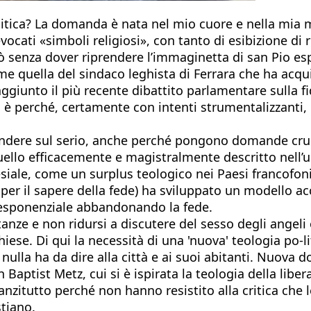
tica? La domanda è nata nel mio cuore e nella mia me
evocati «simboli religiosi», con tanto di esibizione di
iò senza dover riprendere l’immaginetta di san Pio e
ome quella del sindaco leghista di Ferrara che ha acqui
aggiunto il più recente dibattito parlamentare sulla
a, è perché, certamente con intenti strumentalizzanti, i
ndere sul serio, anche perché pongono domande cruciali
o efficacemente e magistralmente descritto nell’ulti
lesiale, come un surplus teologico nei Paesi francofon
 per il sapere della fede) ha sviluppato un modello 
 esponenziale abbandonando la fede.
istanze e non ridursi a discutere del sesso degli angel
hiese. Di qui la necessità di una 'nuova' teologia po-
ulla ha da dire alla città e ai suoi abitanti. Nuova d
n Baptist Metz, cui si è ispirata la teologia della lib
nnanzitutto perché non hanno resistito alla critica che
stiano.