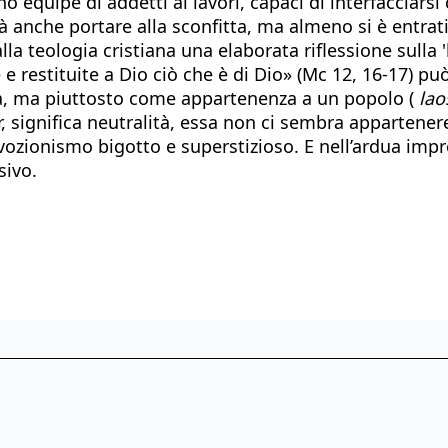
 équipe di addetti ai lavori, capaci di interfacciarsi 
 anche portare alla sconfitta, ma almeno si è entrat
la teologia cristiana una elaborata riflessione sulla 'l
 e restituite a Dio ciò che è di Dio» (Mc 12, 16-17) pu
tà, ma piuttosto come appartenenza a un popolo (
lao
ignifica neutralità, essa non ci sembra appartenere a
ozionismo bigotto e superstizioso. E nell’ardua impre
sivo.