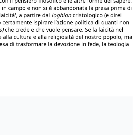
con il pensiero filosofico e le altre forme del sapere,
i in campo e non si è abbandonata la presa prima di
aicità', a partire dal
loghion
cristologico (e direi
ò certamente ispirare l’azione politica di quanti non
s)
che crede e che vuole pensare. Se la laicità nel
lla cultura e alla religiosità del nostro popolo, ma
sa di trasformare la devozione in fede, la teologia