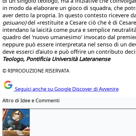
di un singolo teologo, ma a iniziative che coinvolgano
in modo da elaborare un gioco di squadra, che potrà
aver detto la propria. In questo contesto ricevere dal
gesuano)
del «restituite a Cesare ciò che è di Cesare
intendano la laicità come pura e semplice neutrali
quadro del 'nuovo umanesimo' invocato dal premier, s
neppure può essere interpretata nel senso di un dev
deve esserci d’aiuto e può offrire un contributo deci
Teologo, Pontificia Università Lateranense
© RIPRODUZIONE RISERVATA
Seguici anche su Google Discover di Avvenire
Altro di Idee e Commenti