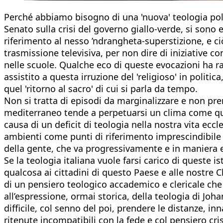
Perché abbiamo bisogno di una 'nuova' teologia poli
Senato sulla crisi del governo giallo-verde, si sono 
riferimento al nesso ’ndrangheta-superstizione, e c
trasmissione televisiva, per non dire di iniziative c
nelle scuole. Qualche eco di queste evocazioni ha r
assistito a questa irruzione del 'religioso' in politic
quel 'ritorno al sacro' di cui si parla da tempo.
Non si tratta di episodi da marginalizzare e non pre
mediterraneo tende a perpetuarsi un clima come quell
causa di un deficit di teologia nella nostra vita ecc
ambienti come punti di riferimento imprescindibile
della gente, che va progressivamente e in maniera
Se la teologia italiana vuole farsi carico di queste 
qualcosa ai cittadini di questo Paese e alle nostre C
di un pensiero teologico accademico e clericale che n
all’espressione, ormai storica, della teologia di Joha
difficile, col senno del poi, prendere le distanze, i
ritenute incompatibili con la fede e col pensiero cri