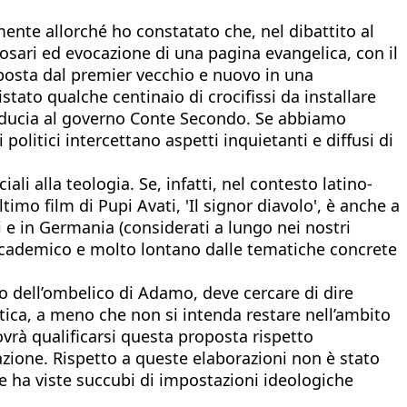
nte allorché ho constatato che, nel dibattito al
 rosari ed evocazione di una pagina evangelica, con il
sposta dal premier vecchio e nuovo in una
stato qualche centinaio di crocifissi da installare
 fiducia al governo Conte Secondo. Se abbiamo
 politici intercettano aspetti inquietanti e diffusi di
 alla teologia. Se, infatti, nel contesto latino-
mo film di Pupi Avati, 'Il signor diavolo', è anche a
i e in Germania (considerati a lungo nei nostri
accademico e molto lontano dalle tematiche concrete
i o dell’ombelico di Adamo, deve cercare di dire
litica, a meno che non si intenda restare nell’ambito
ovrà qualificarsi questa proposta rispetto
erazione. Rispetto a queste elaborazioni non è stato
 le ha viste succubi di impostazioni ideologiche