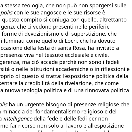
lla stessa teologia, che non può non sporgersi sulle
a
polis
con le sue angosce e le sue risorse è
. E questo compito si coniuga con quello, altrettanto
genze che ci vedono presenti nelle periferie
a forme di devozionismo e di superstizione, che
i illuminati come quello di Locri, che ha dovuto
occasione della festa di santa Rosa, ha invitato a
senza viva nel tessuto ecclesiale e civile.
ingerenza, ma ciò accade perché non sono i fedeli
sità o nelle istituzioni accademiche o in riflessioni e
oprio di questo si tratta: l’esposizione politica della
sentare la credibilità della rivelazione, che come
a nuova teologia politica e di una rinnovata politica
olis
ha un urgente bisogno di presenze religiose che
La minaccia del fondamentalismo religioso e del
na
intelligence
della fede e delle fedi per non
o far ricorso non solo al lavoro e all’esposizione