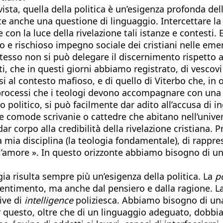
ista, quella della politica è un’esigenza profonda de
te anche una questione di linguaggio. Intercettare l
 con la luce della rivelazione tali istanze e contesti
 e rischioso impegno sociale dei cristiani nelle emer
stesso non si può delegare il discernimento rispetto 
ti, che in questi giorni abbiamo registrato, di vescov
si al contesto mafioso, e di quello di Viterbo che, in 
ocessi che i teologi devono accompagnare con una pre
o politico, si può facilmente dar adito all’accusa di 
lle comode scrivanie o cattedre che abitano nell’univer
r corpo alla credibilità della rivelazione cristiana. Pr
a mia disciplina (la teologia fondamentale), di rappre
ll’amore ». In questo orizzonte abbiamo bisogno di un
ia risulta sempre più un’esigenza della politica. La
p
 sentimento, ma anche dal pensiero e dalla ragione. 
tive di
intelligence
poliziesca. Abbiamo bisogno di u
 questo, oltre che di un linguaggio adeguato, dobbiam