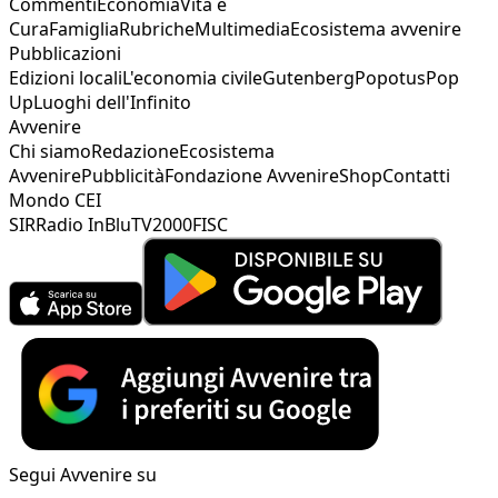
Commenti
Economia
Vita e
Cura
Famiglia
Rubriche
Multimedia
Ecosistema avvenire
Pubblicazioni
Edizioni locali
L'economia civile
Gutenberg
Popotus
Pop
Up
Luoghi dell'Infinito
Avvenire
Chi siamo
Redazione
Ecosistema
Avvenire
Pubblicità
Fondazione Avvenire
Shop
Contatti
Mondo CEI
SIR
Radio InBlu
TV2000
FISC
Segui Avvenire su