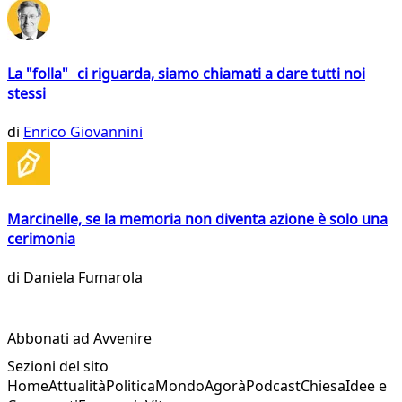
La "folla" ci riguarda, siamo chiamati a dare tutti noi
stessi
di
Enrico Giovannini
Marcinelle, se la memoria non diventa azione è solo una
cerimonia
di
Daniela Fumarola
Abbonati ad Avvenire
Sezioni del sito
Home
Attualità
Politica
Mondo
Agorà
Podcast
Chiesa
Idee e