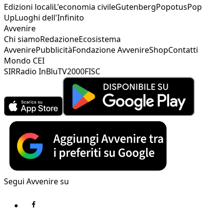
Edizioni locali
L'economia civile
Gutenberg
Popotus
Pop
Up
Luoghi dell'Infinito
Avvenire
Chi siamo
Redazione
Ecosistema
Avvenire
Pubblicità
Fondazione Avvenire
Shop
Contatti
Mondo CEI
SIR
Radio InBlu
TV2000
FISC
Segui Avvenire su