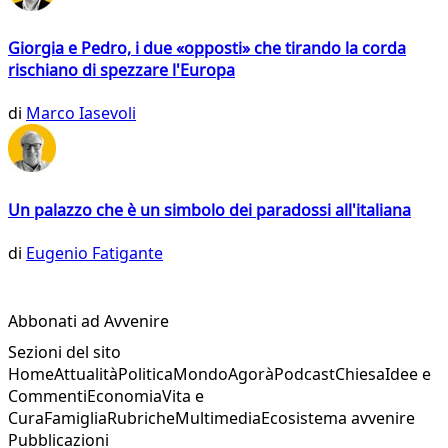
Giorgia e Pedro, i due «opposti» che tirando la corda
rischiano di spezzare l'Europa
di
Marco Iasevoli
Un palazzo che è un simbolo dei paradossi all'italiana
di
Eugenio Fatigante
Abbonati ad Avvenire
Sezioni del sito
Home
Attualità
Politica
Mondo
Agorà
Podcast
Chiesa
Idee e
Commenti
Economia
Vita e
Cura
Famiglia
Rubriche
Multimedia
Ecosistema avvenire
Pubblicazioni