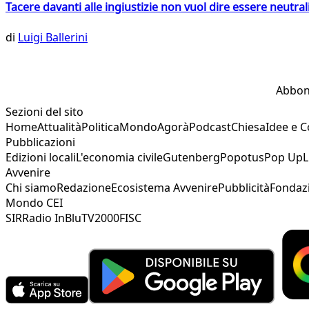
Tacere davanti alle ingiustizie non vuol dire essere neutral
di
Luigi Ballerini
Abbon
Sezioni del sito
Home
Attualità
Politica
Mondo
Agorà
Podcast
Chiesa
Idee e 
Pubblicazioni
Edizioni locali
L'economia civile
Gutenberg
Popotus
Pop Up
L
Avvenire
Chi siamo
Redazione
Ecosistema Avvenire
Pubblicità
Fondaz
Mondo CEI
SIR
Radio InBlu
TV2000
FISC