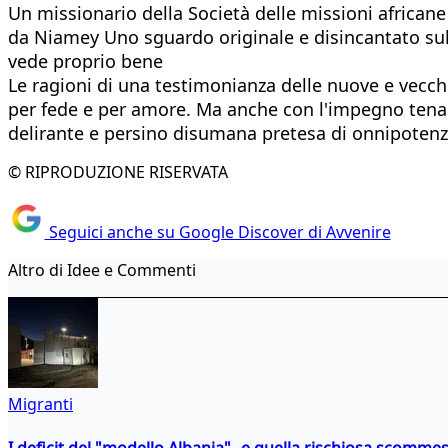
​​Un missionario della Società delle missioni africane
da Niamey Uno sguardo originale e disincantato sull
vede proprio bene
Le ragioni di una testimonianza delle nuove e vecchi
per fede e per amore. Ma anche con l'impegno tenace
delirante e persino disumana pretesa di onnipotenz
© RIPRODUZIONE RISERVATA
Seguici anche su Google Discover di Avvenire
Altro di Idee e Commenti
Migranti
I deficit del "modello Albania" e quella rischiosa scommes