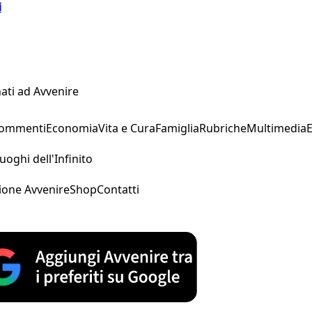
i
ati ad Avvenire
Commenti
Economia
Vita e Cura
Famiglia
Rubriche
Multimedia
uoghi dell'Infinito
ione Avvenire
Shop
Contatti