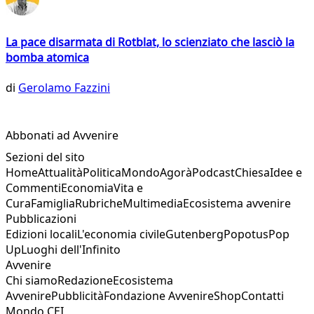
La pace disarmata di Rotblat, lo scienziato che lasciò la
bomba atomica
di
Gerolamo Fazzini
Abbonati ad Avvenire
Sezioni del sito
Home
Attualità
Politica
Mondo
Agorà
Podcast
Chiesa
Idee e
Commenti
Economia
Vita e
Cura
Famiglia
Rubriche
Multimedia
Ecosistema avvenire
Pubblicazioni
Edizioni locali
L'economia civile
Gutenberg
Popotus
Pop
Up
Luoghi dell'Infinito
Avvenire
Chi siamo
Redazione
Ecosistema
Avvenire
Pubblicità
Fondazione Avvenire
Shop
Contatti
Mondo CEI