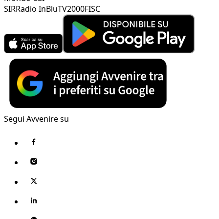
SIR
Radio InBlu
TV2000
FISC
Segui Avvenire su