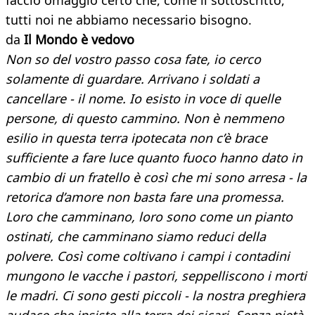
faccio omaggio certo che, come il sottoscritto,
tutti noi ne abbiamo necessario bisogno.
da
Il Mondo è vedovo
Non so del vostro passo cosa fate, io cerco
solamente di guardare.
Arrivano i soldati a
cancellare - il nome. Io esisto in voce di quelle
persone, di questo
cammino.
Non è nemmeno
esilio in questa terra ipotecata
non c’è brace
sufficiente a fare luce quanto fuoco hanno dato in
cambio di
un fratello è così che mi sono arresa - la
retorica d’amore non basta fare una promessa.
Loro che camminano, loro sono come un pianto
ostinati, che camminano siamo reduci della
polvere.
Così come coltivano i campi i contadini
mungono le vacche i pastori, seppelliscono
i morti
le madri.
Ci sono gesti piccoli - la nostra preghiera