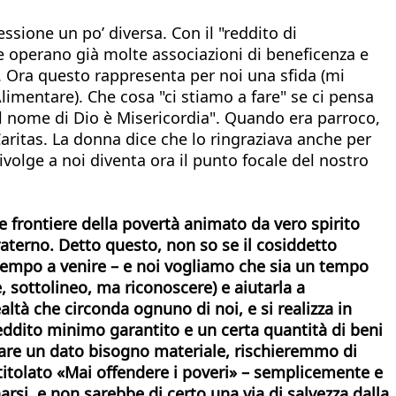
ssione un po’ diversa. Con il "reddito di
e operano già molte associazioni di beneficenza e
tà. Ora questo rappresenta per noi una sfida (mi
limentare). Che cosa "ci stiamo a fare" se ci pensa
"Il nome di Dio è Misericordia". Quando era parroco,
aritas. La donna dice che lo ringraziava anche per
ivolge a noi diventa ora il punto focale del nostro
le frontiere della povertà animato da vero spirito
aterno. Detto questo, non so se il cosiddetto
 tempo a venire – e noi vogliamo che sia un tempo
, sottolineo, ma riconoscere) e aiutarla a
ealtà che circonda ognuno di noi, e si realizza in
reddito minimo garantito e un certa quantità di beni
sfare un dato bisogno materiale, rischieremmo di
titolato «Mai offendere i poveri» – semplicemente e
si, e non sarebbe di certo una via di salvezza dalla