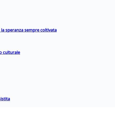
e la speranza sempre coltivata
o culturale
istita