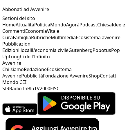
Abbonati ad Avvenire
Sezioni del sito
Home
Attualità
Politica
Mondo
Agorà
Podcast
Chiesa
Idee e
Commenti
Economia
Vita e
Cura
Famiglia
Rubriche
Multimedia
Ecosistema avvenire
Pubblicazioni
Edizioni locali
L'economia civile
Gutenberg
Popotus
Pop
Up
Luoghi dell'Infinito
Avvenire
Chi siamo
Redazione
Ecosistema
Avvenire
Pubblicità
Fondazione Avvenire
Shop
Contatti
Mondo CEI
SIR
Radio InBlu
TV2000
FISC