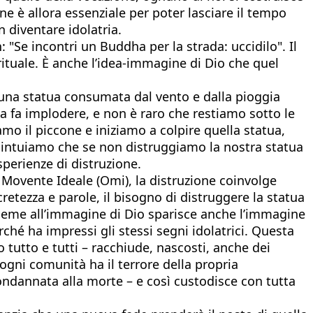
e è allora essenziale per poter lasciare il tempo
n diventare idolatria.
: "Se incontri un Buddha per la strada: uccidilo". Il
rituale. È anche l’idea-immagine di Dio che quel
una statua consumata dal vento e dalla pioggia
a fa implodere, e non è raro che restiamo sotto le
o il piccone e iniziamo a colpire quella statua,
é intuiamo che se non distruggiamo la nostra statua
sperienze di distruzione.
ovente Ideale (Omi), la distruzione coinvolge
etezza e parole, il bisogno di distruggere la statua
ieme all’immagine di Dio sparisce anche l’immagine
rché ha impressi gli stessi segni idolatrici. Questa
o tutto e tutti – racchiude, nascosti, anche dei
ogni comunità ha il terrore della propria
 condannata alla morte – e così custodisce con tutta