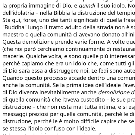
la propria immagine di Dio, e
quindi
il suo idolo. N
dell’idolatria – nella Bibbia la distruzione del tempi
Sta qui, forse, uno dei tanti significati di quella fras
"Buddha" lungo il tratto adulto della strada non è s
maestro o quella comunità ci avevano donato all’ini
Questa demolizione prende varie forme. A volte qu
(che noi però cerchiamo continuamente di restaurare)
macerie. Qualche volta, e sono quelle più interessant
perché capiamo che era un idolo che, come tutti gli
di Dio sarà essa a distruggere noi. Le fedi sono aute
Quando questo processo accade dentro una comunità
anche la comunità. Se la prima idea dell’ideale l’av
di Dio diventa inevitabilmente anche
demolizione d
di quella comunità che l’aveva custodito – le sue pra
distruzione – che non resta mai tutta intima, e si es
messaggi preziosi per quella comunità, perché le dic
distruzione, perché le è molto difficile capire che s
se stessa l’idolo confuso con l’ideale.