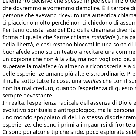
L’elemento decisivo che spesso impedisce l’inizio de
che dovremmo e vorremmo demolire. È il terrore di
persone che avevano ricevuto una autentica chiamata 
ci piacciono molto perché non ci chiedono di assume
Per tanti questa fase del Dio della chiamata diventat
forma di quella che Sartre chiama
malafede
(una par
della libertà, e così restano bloccati in una sorta d
buonafede sono su un teatro a recitare una commedia
un copione che non è la vita, ma non vogliono più sc
superare la malafede (o almeno a riconoscerla e a de
delle esperienze umane più alte e straordinarie. Prec
il nulla sotto tutte le cose, una
vanitas
che con il su
non ha mai creduto, quando l’esperienza di questo nu
sempre devastante.
In realtà, l’esperienza radicale dell’assenza di Dio è
evolutivo spirituale e antropologico, ma la persona 
uno mondo spopolato di dei. Lo stesso disorienta
esperienze, che sono i primi a impaurirsi di fronte a
Ci sono poi alcune tipiche sfide, poco esplorate sebb