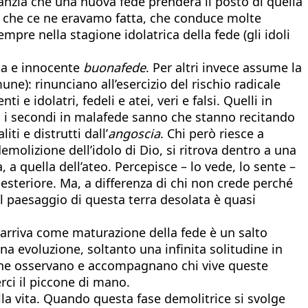
ranzia che una nuova fede prenderà il posto di quella
 che ce ne eravamo fatta, che conduce molte
pre nella stagione idolatrica della fede (gli idoli
uta e innocente
buonafede
. Per altri invece assume la
ne): rinunciano all’esercizio del rischio radicale
 idolatri, fedeli e atei, veri e falsi. Quelli in
; i secondi in malafede sanno che stanno recitando
i e distrutti dall’
angoscia
. Chi però riesce a
molizione dell’idolo di Dio, si ritrova dentro a una
 a quella dell’ateo. Percepisce – lo vede, lo sente –
esteriore. Ma, a differenza di chi non crede perché
il paesaggio di questa terra desolata è quasi
che arriva come maturazione della fede è un salto
na evoluzione, soltanto una infinita solitudine in
che osservano e accompagnano chi vive queste
rci il piccone di mano.
ella vita. Quando questa fase demolitrice si svolge