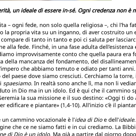
erità, un ideale di essere in-sé. Ogni credenza non è
ta – ogni fede, non solo quella religiosa –, chi l’ha f
o la propria vita su un inganno, di aver costruito un
ompare di tanto in tanto e poi ci saluta per lasciarci
ieme alla fede. Finché, in una fase adulta dell’esistenz
ndiamo improvvisamente conto che quella paura era fon
nza della mancanza del fondamento, del disallineamen
l’impero che abbiamo temuto e odiato per tanti anni. 
del paese dove siamo cresciuti. Cerchiamo la torre, il
ci
spaesiamo
. In realtà sono anche lì, ma non li vedi
uto in Dio ma in un idolo. Ed è qui che il cammino s
Geremia la sua missione e il suo destino: «Oggi ti do 
edificare e piantare» (1,4-10). All’inizio c’è il piantar
e un cammino vocazionale è l’
idea di Dio
e dell’
ideale
magine che ce ne siamo fatti e in cui crediamo. La 
e di Dio è un idolo
. Ma già a partire dal giorno dopo