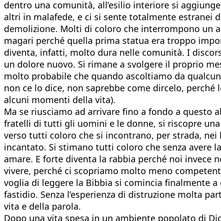
dentro una comunità, all’esilio interiore si aggiunge
altri in malafede, e ci si sente totalmente estrane
demolizione. Molti di coloro che interrompono un au
magari perché quella prima statua era troppo impone
diventa, infatti, molto dura nelle comunità. I discor
un dolore nuovo. Si rimane a svolgere il proprio mes
molto probabile che quando ascoltiamo da qualcuno pa
non ce lo dice, non saprebbe come dircelo, perché le
alcuni momenti della vita).
Ma se riusciamo ad arrivare fino a fondo a questo ab
fratelli di tutti gli uomini e le donne, si riscopre 
verso tutti coloro che si incontrano, per strada, nei 
incantato. Si stimano tutti coloro che senza avere l
amare. E forte diventa la rabbia perché noi invece n
vivere, perché ci scopriamo molto meno competenti 
voglia di leggere la Bibbia si comincia finalmente a
fastidio. Senza l’esperienza di distruzione molta part
vita e della parola.
Dopo una vita spesa in un ambiente popolato di Dio, 