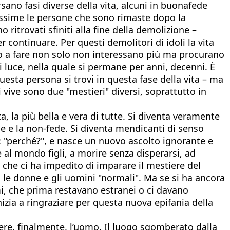
rsano fasi diverse della vita, alcuni in buonafede
issime le persone che sono rimaste dopo la
itrovati sfiniti alla fine della demolizione –
continuare. Per questi demolitori di idoli la vita
uano a fare non solo non interessano più ma procurano
 luce, nella quale si permane per anni, decenni. È
esta persona si trovi in questa fase della vita – ma
 vive sono due "mestieri" diversi, soprattutto in
, la più bella e vera di tutte. Si diventa veramente
de e la non-fede. Si diventa mendicanti di senso
ti: "perché?", e nasce un nuovo ascolto ignorante e
 al mondo figli, a morire senza disperarsi, ad
 che ci ha impedito di imparare il mestiere del
le donne e gli uomini "normali". Ma se si ha ancora
mi, che prima restavano estranei o ci davano
inizia a ringraziare per questa nuova epifania della
dere, finalmente, l’uomo. Il luogo sgomberato dalla