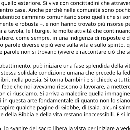
 quello esteriore. Si vive con concittadini che attrave
i dentro casa. Anche perché nelle comunità sono poch
tentico cammino comunitario sono quelli che si sono r
nte e robusta –, e non hanno trovato più risorse per 
si a tavola, le liturgie, le molte attività che contin
tiere, come sempre, in una indigenza di risposte e di
role diverse e più vere sulla vita e sullo spirito, qu
 parole non si trovano (vivere e raccontare ciò che si
battimento, può iniziare una fase splendida della vita
una stessa solidale condizione umana che precede la fe
libri, nella poesia. Si torna bambini e si chiede a tut
a fede che noi avevamo riescono a lavorare, a mettere
on ci riusciamo. Si arriva a maledire quella immagine
in questa arte fondamentale di quanto non lo siano 
 capire qualche pagine di Giobbe, di Isaia, alcuni sal
e della Bibbia e della vita restano inaccessibili. E si 
lo svanire del sacro libera la vista per iniziare a ve