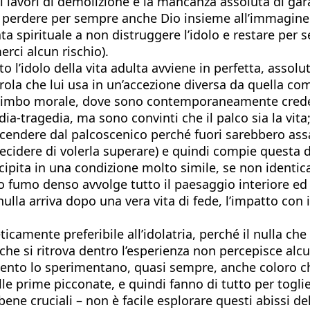
i lavori di demolizione è la mancanza assoluta di ga
 perdere per sempre anche Dio insieme all’immagine
spirituale a non distruggere l’idolo e restare per sem
rci alcun rischio).
o l’idolo della vita adulta avviene in perfetta, assol
ola che lui usa in un’accezione diversa da quella comu
i limbo morale, dove sono contemporaneamente credenti e
-tragedia, ma sono convinti che il palco sia la vita
endere dal palcoscenico perché fuori sarebbero assalit
cidere di volerla superare) e quindi compie questa de
ipita in una condizione molto simile, se non identica,
o fumo denso avvolge tutto il paesaggio interiore ed 
lla arriva dopo una vera vita di fede, l’impatto con 
 eticamente preferibile all’idolatria, perché il nulla 
che si ritrova dentro l’esperienza non percepisce alcu
mento lo sperimentano, quasi sempre, anche coloro 
lle prime picconate, e quindi fanno di tutto per toglie
ene cruciali – non è facile esplorare questi abissi d