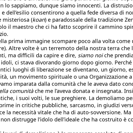
on lo sappiamo, dunque siamo innocenti. La distruzion
o e dell’esilio consentirono a quella fede diversa di no
e misteriosa (
koan
) e paradossale della tradizione Zen
olo il maestro che ci ha fatto scoprire il cammino spi
zio.
ella prima immagine scompare poco alla volta come 
. Altre volte è un terremoto della nostra terra che l
i, ma difficili da capire e dire,
siamo noi
che prendiam
 idoli, ci stava divorando giorno dopo giorno. Perch
ntici luoghi di liberazione se diventano, un giorno, e
, un movimento spirituale o una Organizzazione a M
evamo imparata dalla comunità che le aveva dato concr
ella comunità
che me l’aveva donata e insegnata. Ins
tiche, i suoi volti, le sue preghiere. La demoliamo pe
prime in critiche pubbliche, sarcasmo, in giudizi vers
e la necessità vitale che ha di auto-sovversione. Ma 
e non distrugge l’idolo dell’ideale che ha costruito è