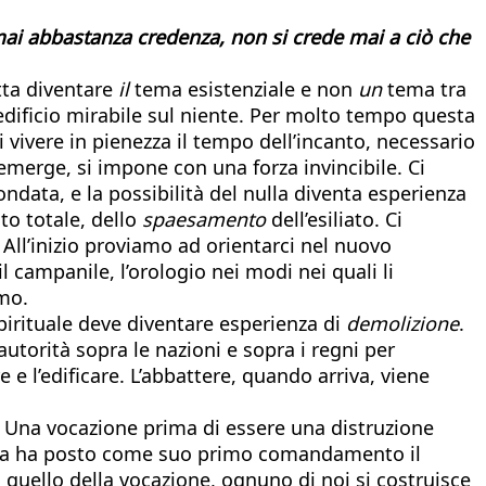
 mai abbastanza credenza, non si crede mai a ciò che
atta diventare
il
tema esistenziale e non
un
tema tra
 edificio mirabile sul niente. Per molto tempo questa
 vivere in pienezza il tempo dell’incanto, necessario
a emerge, si impone con una forza invincibile. Ci
data, e la possibilità del nulla diventa esperienza
to totale, dello
spaesamento
dell’esiliato. Ci
All’inizio proviamo ad orientarci nel nuovo
 campanile, l’orologio nei modi nei quali li
amo.
pirituale deve diventare esperienza di
demolizione
.
autorità sopra le nazioni e sopra i regni per
e e l’edificare. L’abbattere, quando arriva, viene
. Una vocazione prima di essere una distruzione
Bibbia ha posto come suo primo comandamento il
 quello della vocazione, ognuno di noi si costruisce