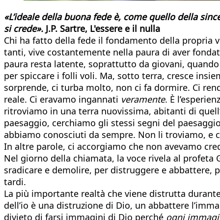
«L’ideale della buona fede è, come quello della sinc
si crede».
J.P. Sartre, L'essere e il nulla
Chi ha fatto della fede il fondamento della propria vi
tanti, vive costantemente nella paura di aver fondat
paura resta latente, soprattutto da giovani, quando c
per spiccare i folli voli. Ma, sotto terra, cresce ins
sorprende, ci turba molto, non ci fa dormire. Ci re
reale. Ci eravamo ingannati
veramente
. È l’esperie
ritroviamo in una terra nuovissima, abitanti di quel
paesaggio, cerchiamo gli stessi segni del paesaggio 
abbiamo conosciuti da sempre. Non li troviamo, e 
In altre parole, ci accorgiamo che non avevamo cred
Nel giorno della chiamata, la voce rivela al profeta 
sradicare e demolire, per distruggere e abbattere, per 
tardi.
La più importante realtà che viene distrutta durant
dell’io è una distruzione di Dio, un abbattere l’im
divieto di farsi immagini di Dio perché
ogni immagin