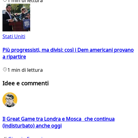
1 min di lettura
Stati Uniti
Più progressisti, ma divisi: così i Dem americani provano
a ripartire
1 min di lettura
Idee e commenti
Il Great Game tra Londra e Mosca che continua
(indisturbato) anche oggi