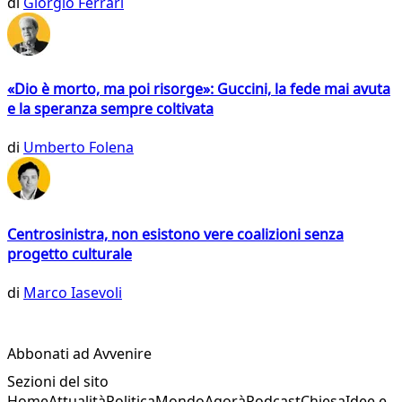
di
Giorgio Ferrari
«Dio è morto, ma poi risorge»: Guccini, la fede mai avuta
e la speranza sempre coltivata
di
Umberto Folena
Centrosinistra, non esistono vere coalizioni senza
progetto culturale
di
Marco Iasevoli
Abbonati ad Avvenire
Sezioni del sito
Home
Attualità
Politica
Mondo
Agorà
Podcast
Chiesa
Idee e