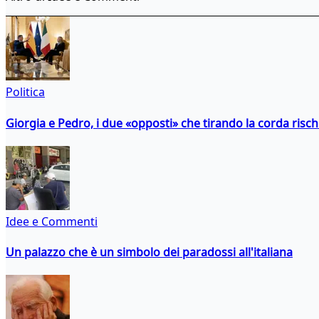
Politica
Giorgia e Pedro, i due «opposti» che tirando la corda risc
Idee e Commenti
Un palazzo che è un simbolo dei paradossi all'italiana