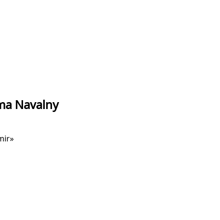
ama Navalny
imir»