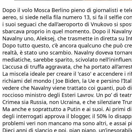
Dopo il volo Mosca Berlino pieno di giornalisti e tele
aereo, si siede nella fila numero 13, si fa il selfie 
i suoi seguaci che dall’aeroporto di Vnukovo si spo
sbarcava proprio in quel momento. Dopo il Navalny 
Navalny uno, Aleksej, che trasmette in diretta su Int
Dopo tutto questo, c’è ancora qualcuno che può cred
realtà, è stato uno scambio. Navalny doveva tornare
mediatiche, sarebbe sparito, scivolato nell’ininfluen
L’accusa di truffa aggravata, che ha portato all’arres
La miscela ideale per creare il 'caso' e accendere i 
richiami del mondo ( Joe Biden, la Ue e persino l’Ital
vedere che Navalny viene trattato coi guanti, può dir
roccioso ministro degli Esteri Lavrov. Un po’ di te
Crimea sia Russia, non Ucraina, e che silenziare Tru
Ma anche e soprattutto a Putin e ai suoi. Ai primi d
degli interrogati approva il blogger, il 50% lo disap
problemi veri non mancano ma sono altri, e assai più
Dieci anni di slancio e poi, pian piano, un’inesorabi