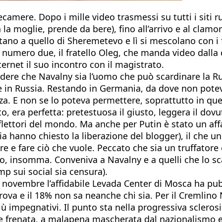
camere. Dopo i mille video trasmessi su tutti i siti ru
con la moglie, prende da bere), fino all’arrivo e al cl
stano a quello di Sheremetevo e lì si mescolano con 
numero due, il fratello Oleg, che manda video dalla 
ernet il suo incontro con il magistrato.
ere che Navalny sia l’uomo che può scardinare la Rus
 in Russia. Restando in Germania, da dove non poteva
za. E non se lo poteva permettere, soprattutto in que
to, era perfetta: pretestuosa il giusto, leggera il dovu
riflettori del mondo. Ma anche per Putin è stato un af
ia hanno chiesto la liberazione del blogger), il che un
e e fare ciò che vuole. Peccato che sia un truffatore e
atro, insomma. Conveniva a Navalny e a quelli che lo 
mp sui social sia censura).
i novembre l’affidabile Levada Center di Mosca ha pub
prova e il 18% non sa neanche chi sia. Per il Cremlino
 impegnativi. Il punto sta nella progressiva sclerosi 
le frenata, a malapena mascherata dal nazionalismo e d