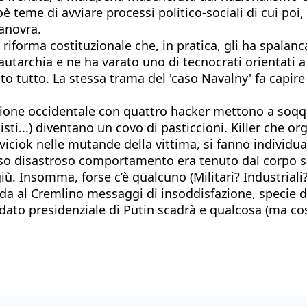
è teme di avviare processi politico-sociali di cui poi
anovra.
riforma costituzionale che, in pratica, gli ha spalanca
ll’autarchia e ne ha varato uno di tecnocrati orientati
ato tutto. La stessa trama del 'caso Navalny' fa capir
arrazione occidentale con quattro hacker mettono a so
sti...) diventano un covo di pasticcioni. Killer che o
viciok nelle mutande della vittima, si fanno individua
tesso disastroso comportamento era tenuto dal corpo s
 giù. Insomma, forse c’è qualcuno (Militari? Industria
da al Cremlino messaggi di insoddisfazione, specie d
to presidenziale di Putin scadrà e qualcosa (ma cos