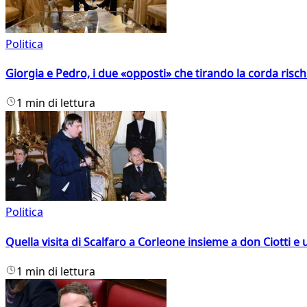
Politica
Giorgia e Pedro, i due «opposti» che tirando la corda risc
1 min di lettura
Politica
Quella visita di Scalfaro a Corleone insieme a don Ciotti e u
1 min di lettura