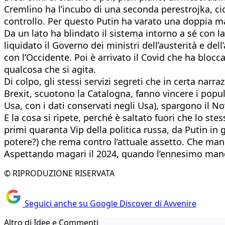
Cremlino ha l’incubo di una seconda perestrojka, cio
controllo. Per questo Putin ha varato una doppia m
Da un lato ha blindato il sistema intorno a sé con la 
liquidato il Governo dei ministri dell’austerità e de
con l’Occidente. Poi è arrivato il Covid che ha blocc
qualcosa che si agita.
Di colpo, gli stessi servizi segreti che in certa n
Brexit, scuotono la Catalogna, fanno vincere i populi
Usa, con i dati conservati negli Usa), spargono il No
E la cosa si ripete, perché è saltato fuori che lo s
primi quaranta Vip della politica russa, da Putin in
potere?) che rema contro l’attuale assetto. Che man
Aspettando magari il 2024, quando l’ennesimo manda
© RIPRODUZIONE RISERVATA
Seguici anche su Google Discover di Avvenire
Altro di Idee e Commenti