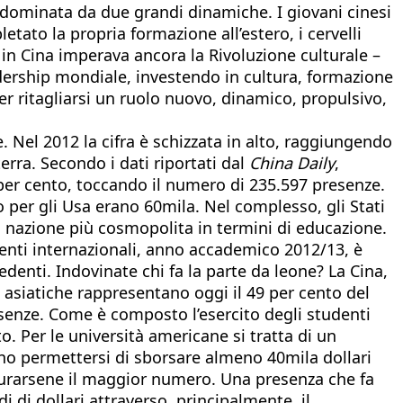
è dominata da due grandi dinamiche. I giovani cinesi
tato la propria formazione all’estero, i cervelli
in Cina imperava ancora la Rivoluzione culturale –
dership mondiale, investendo in cultura, formazione
 per ritagliarsi un ruolo nuovo, dinamico, propulsivo,
. Nel 2012 la cifra è schizzata in alto, raggiungendo
terra. Secondo i dati riportati dal
China Daily
,
 per cento, toccando il numero di 235.597 presenze.
o per gli Usa erano 60mila. Nel complesso, gli Stati
la nazione più cosmopolita in termini di educazione.
tudenti internazionali, anno accademico 2012/13, è
enti. Indovinate chi fa la parte da leone? La Cina,
i asiatiche rappresentano oggi il 49 per cento del
resenze. Come è composto l’esercito degli studenti
o. Per le università americane si tratta di un
o permettersi di sborsare almeno 40mila dollari
ssicurarsene il maggior numero. Una presenza che fa
 di dollari attraverso, principalmente, il