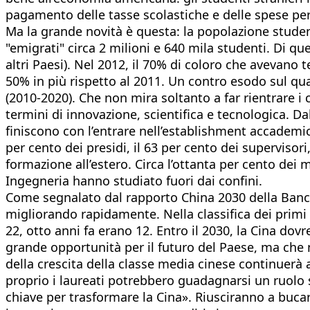
pagamento delle tasse scolastiche e delle spese per il
Ma la grande novità è questa: la popolazione student
"emigrati" circa 2 milioni e 640 mila studenti. Di que
altri Paesi). Nel 2012, il 70% di coloro che avevano 
50% in più rispetto al 2011. Un contro esodo sul qu
(2010-2020). Che non mira soltanto a far rientrare i 
termini di innovazione, scientifica e tecnologica. Da
finiscono con l’entrare nell’establishment accademic
per cento dei presidi, il 63 per cento dei supervisor
formazione all’estero. Circa l’ottanta per cento dei
Ingegneria hanno studiato fuori dai confini.
Come segnalato dal rapporto China 2030 della Banca Mo
migliorando rapidamente. Nella classifica dei primi
22, otto anni fa erano 12. Entro il 2030, la Cina dov
grande opportunità per il futuro del Paese, ma che 
della crescita della classe media cinese continuerà a
proprio i laureati potrebbero guadagnarsi un ruolo
chiave per trasformare la Cina». Riusciranno a bucar