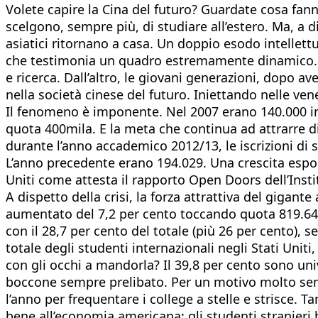
Volete capire la Cina del futuro? Guardate cosa fan
scelgono, sempre più, di studiare all’estero. Ma, a d
asiatici ritornano a casa. Un doppio esodo intellet
che testimonia un quadro estremamente dinamico. Da
e ricerca. Dall’altro, le giovani generazioni, dopo av
nella società cinese del futuro. Iniettando nelle ve
Il fenomeno è imponente. Nel 2007 erano 140.000 in t
quota 400mila. E la meta che continua ad attrarre di p
durante l’anno accademico 2012/13, le iscrizioni di
L’anno precedente erano 194.029. Una crescita espone
Uniti come attesta il rapporto Open Doors dell’Insti
A dispetto della crisi, la forza attrattiva del gigan
aumentato del 7,2 per cento toccando quota 819.644, 
con il 28,7 per cento del totale (più 26 per cento), 
totale degli studenti internazionali negli Stati Unit
con gli occhi a mandorla? Il 39,8 per cento sono univ
boccone sempre prelibato. Per un motivo molto sem
l’anno per frequentare i college a stelle e strisce. 
bene all’economia americana: gli studenti stranieri h