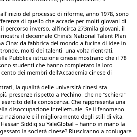
all’inizio del processo di riforme, anno 1978, sono
ifferenza di quello che accade per molti giovani di
 percorso inverso, all’incirca 273mila giovani, il
imostra il decennale China’s National Talent Plan
ema Cina: da fabbrica del mondo a fucina di idee in
ronde, molti dei talenti, una volta rientrati,
ella Pubblica istruzione cinese mostrano che il 78
ori sono studenti che hanno completato la loro
er cento dei membri dell’Accademia cinese di
ati, la qualità delle università cinesi sta
più presenze rispetto a Pechino, che ne "schiera"
ero esercito della conoscenza. Che rappresenta una
lla disoccupazione intellettuale. Se il fenomeno
 nazionale e il miglioramento degli stili di vita,
o Hassan Siddiq su YaleGlobal – hanno in mano la
ingessato la società cinese? Riusciranno a coniugare