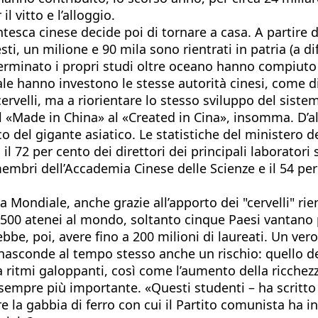
 vitto e l’alloggio.
esca cinese decide poi di tornare a casa. A partire d
sti, un milione e 90 mila sono rientrati in patria (a d
terminato i propri studi oltre oceano hanno compiuto il
ale hanno investono le stesse autorità cinesi, come d
cervelli, ma a riorientare lo stesso sviluppo del sist
l «Made in China» al «Created in Cina», insomma. D’alt
o del gigante asiatico. Le statistiche del ministero d
i, il 72 per cento dei direttori dei principali laborat
 membri dell’Accademia Cinese delle Scienze e il 54 p
ndiale, anche grazie all’apporto dei "cervelli" rientr
 500 atenei al mondo, soltanto cinque Paesi vantano 
rebbe, poi, avere fino a 200 milioni di laureati. Un v
nasconde al tempo stesso anche un rischio: quello de
 ritmi galoppanti, così come l’aumento della ricchezza
 sempre più importante. «Questi studenti – ha scritt
e la gabbia di ferro con cui il Partito comunista ha 