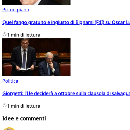
Primo piano
Quel fango gratuito e ingiusto di Bignami (FdI) su Oscar Lu
1 min di lettura
Politica
Giorgetti: l'Ue deciderà a ottobre sulla clausola di salvagu
1 min di lettura
Idee e commenti