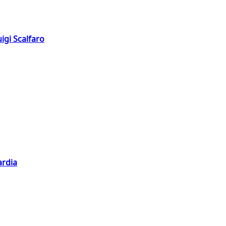
igi Scalfaro
ardia