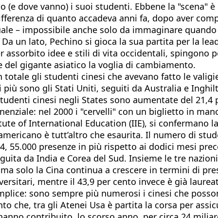
no (e dove vanno) i suoi studenti. Ebbene la "scena" 
ifferenza di quanto accadeva anni fa, dopo aver comple
tuale – impossibile anche solo da immaginare quando 
 un lato, Pechino si gioca la sua partita per la lea
er assorbito idee e stili di vita occidentali, spingono
ne del gigante asiatico la voglia di cambiamento.
otale gli studenti cinesi che avevano fatto le valigie
iù sono gli Stati Uniti, seguiti da Australia e Inghil
 studenti cinesi negli States sono aumentate del 21,4
nziale: nel 2000 i "cervelli" con un biglietto in man
tute of International Education (IIE), si confermano 
te americano è tutt’altro che esaurita. Il numero di s
55.000 presenze in più rispetto ai dodici mesi preced
seguita da India e Corea del Sud. Insieme le tre nazion
i, ma solo la Cina continua a crescere in termini di p
ersitari, mentre il 43,9 per cento invece è già laureat
plice: sono sempre più numerosi i cinesi che posson
Tanto che, tra gli Atenei Usa è partita la corsa per a
anno contribuito, lo scorso anno, per circa 24 miliardi