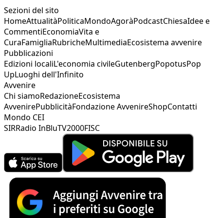
Sezioni del sito
Home
Attualità
Politica
Mondo
Agorà
Podcast
Chiesa
Idee e
Commenti
Economia
Vita e
Cura
Famiglia
Rubriche
Multimedia
Ecosistema avvenire
Pubblicazioni
Edizioni locali
L'economia civile
Gutenberg
Popotus
Pop
Up
Luoghi dell'Infinito
Avvenire
Chi siamo
Redazione
Ecosistema
Avvenire
Pubblicità
Fondazione Avvenire
Shop
Contatti
Mondo CEI
SIR
Radio InBlu
TV2000
FISC