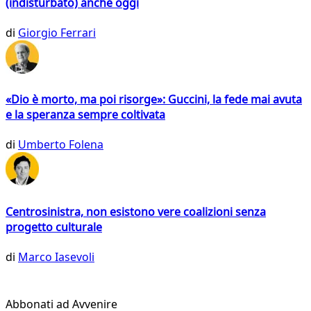
(indisturbato) anche oggi
di
Giorgio Ferrari
«Dio è morto, ma poi risorge»: Guccini, la fede mai avuta
e la speranza sempre coltivata
di
Umberto Folena
Centrosinistra, non esistono vere coalizioni senza
progetto culturale
di
Marco Iasevoli
Abbonati ad Avvenire