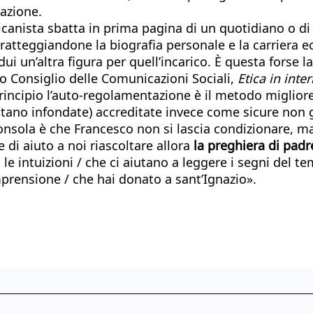
cazione.
icanista sbatta in prima pagina di un quotidiano o di
tteggiandone la biografia personale e la carriera eccl
dui un’altra figura per quell’incarico. È questa forse
o Consiglio delle Comunicazioni Sociali,
Etica in inte
rincipio l’auto-regolamentazione è il metodo migliore»
sultano infondate) accreditate invece come sicure non
 consola è che Francesco non si lascia condizionare, 
 di aiuto a noi riascoltare allora
la preghiera di pad
 le intuizioni / che ci aiutano a leggere i segni del t
mprensione / che hai donato a sant’Ignazio».