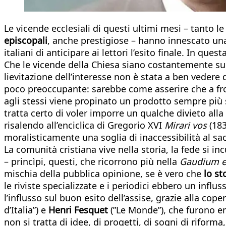
Le vicende ecclesiali di questi ultimi mesi – tanto l
episcopali
, anche prestigiose – hanno innescato un
italiani di anticipare ai lettori l’esito finale. In ques
Che le vicende della Chiesa siano costantemente sul
lievitazione dell’interesse non è stata a ben vedere 
poco preoccupante: sarebbe come asserire che a fron
agli stessi viene propinato un prodotto sempre più 
tratta certo di voler imporre un qualche divieto alla
risalendo all’enciclica di Gregorio XVI
Mirari vos
(183
moralisticamente una soglia di inaccessibilità al sacr
La comunità cristiana vive nella storia, la fede si i
– princìpi, questi, che ricorrono più nella
Gaudium e
mischia della pubblica opinione, se è vero che
lo st
le riviste specializzate e i periodici ebbero un infl
l’influsso sul buon esito dell’assise, grazie alla cope
d’Italia”) e
Henri Fesquet
(”Le Monde”), che furono en
non si tratta di idee, di progetti, di sogni di riform