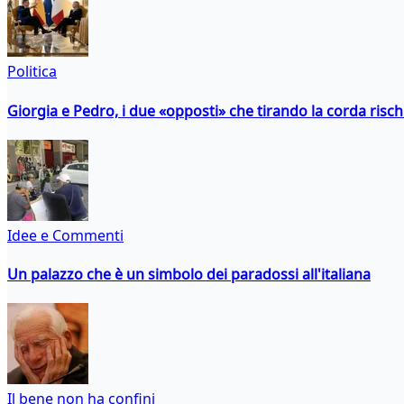
Politica
Giorgia e Pedro, i due «opposti» che tirando la corda risc
Idee e Commenti
Un palazzo che è un simbolo dei paradossi all'italiana
Il bene non ha confini