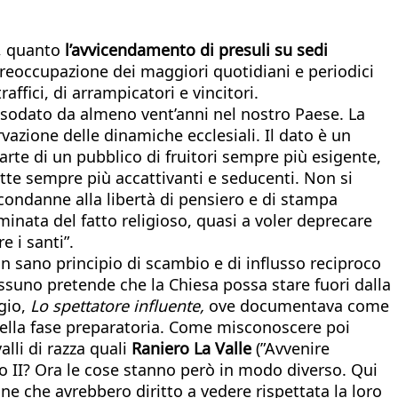
, quanto
l’avvicendamento di presuli su sedi
reoccupazione dei maggiori quotidiani e periodici
traffici, di arrampicatori e vincitori.
ssodato da almeno vent’anni nel nostro Paese. La
rvazione delle dinamiche ecclesiali. Il dato è un
rte di un pubblico di fruitori sempre più esigente,
tte sempre più accattivanti e seducenti. Non si
e condanne alla libertà di pensiero e di stampa
minata del fatto religioso, quasi a voler deprecare
e i santi”.
un sano principio di scambio e di influsso reciproco
ssuno pretende che la Chiesa possa stare fuori dalla
gio,
Lo spettatore influente,
ove documentava come
à nella fase preparatoria. Come misconoscere poi
alli di razza quali
Raniero La Valle
(”Avvenire
no II? Ora le cose stanno però in modo diverso. Qui
sone che avrebbero diritto a vedere rispettata la loro