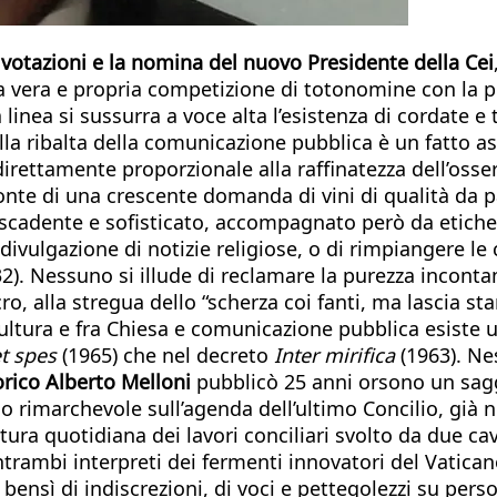
e
votazioni e la nomina del nuovo Presidente della Cei
a vera e propria competizione di totonomine con la p
ta linea si sussurra a voce alta l’esistenza di cordate e 
la ribalta della comunicazione pubblica è un fatto a
direttamente proporzionale alla raffinatezza dell’osse
te di una crescente domanda di vini di qualità da pa
scadente e sofisticato, accompagnato però da etiche
 divulgazione di notizie religiose, o di rimpiangere l
2). Nessuno si illude di reclamare la purezza inconta
o, alla stregua dello “scherza coi fanti, ma lascia star
ncultura e fra Chiesa e comunicazione pubblica esiste 
t spes
(1965) che nel decreto
Inter mirifica
(1963). Ne
orico Alberto Melloni
pubblicò 25 anni orsono un sag
usso rimarchevole sull’agenda dell’ultimo Concilio, gi
rtura quotidiana dei lavori conciliari svolto da due cav
trambi interpreti dei fermenti innovatori del Vatica
a, bensì di indiscrezioni, di voci e pettegolezzi su per