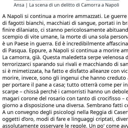
Ansa | La scena di un delitto di Camorra a Napoli
A Napoli si continua a morire ammazzati. Le guerr
di fagotti bianchi, macchiati di sangue, portati in
finire dilaniato, ci stanno pericolosamente abituand
scempio di vite umane, la morte di una sola persona
è un Paese in guerra. Ed è incredibilmente affascina
di Pasqua. Eppure, a Napoli si continua a morire amm
La camorra, già. Questa maledetta serpe velenosa di
terrorizzarci sparando sui rivali e macchiando di sa
si è mimetizzata, ha fatto e disfatto alleanze con v
morire, invece, sono gli ingenui che hanno creduto a
per portare il pane a casa; tutto otterrà come per in
scarpe – chissà perché i camorristi hanno un debole
magari corone del rosario con tanto di crocifisso – 
giorno a disposizione una diversa. Sembrano fatti c
A un convegno degli psicologi nella Reggia di Caser
oggetti d’oro, modi di fare e linguaggi criptati, dive
assolutamente osservare le regole. Un po' come avvie