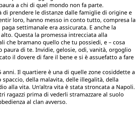
paura a chi di quel mondo non fa parte.
à di prendere le distanze dalle famiglie di origine e
 sentir loro, hanno messo in conto tutto, compresa la
La paga settimanale era assicurata. E anche la
 alto. Questa la promessa intrecciata alla
vali che bramano quello che tu possiedi, e – cosa
 paura di te. Invidie, gelosie, odi, vanità, orgoglio
o il dovere di fare il bene e si è assuefatto a fare
5 anni. Il quartiere è una di quelle zone cosiddette a
paccio, della malavita, delle illegalità, della
io alla vita. Un'altra vita è stata stroncata a Napoli.
ri ragazzi prima di vederli stramazzare al suolo
bbedienza al clan avverso.