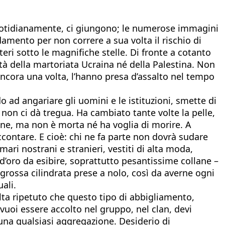
quotidianamente, ci giungono; le numerose immagini
amento per non correre a sua volta il rischio di
ri sotto le magnifiche stelle. Di fronte a cotanto
à della martoriata Ucraina né della Palestina. Non
ancora una volta, l’hanno presa d’assalto nel tempo
ad angariare gli uomini e le istituzioni, smette di
 non ci dà tregua. Ha cambiato tante volte la pelle,
ione, ma non è morta né ha voglia di morire. A
ccontare. E cioè: chi ne fa parte non dovrà sudare
ari nostrani e stranieri, vestiti di alta moda,
’oro da esibire, soprattutto pesantissime collane –
 grossa cilindrata prese a nolo, così da averne ogni
ali.
lta ripetuto che questo tipo di abbigliamento,
e vuoi essere accolto nel gruppo, nel clan, devi
 una qualsiasi aggregazione. Desiderio di