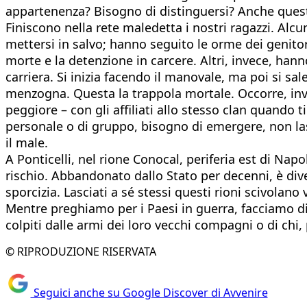
appartenenza? Bisogno di distinguersi? Anche quest
Finiscono nella rete maledetta i nostri ragazzi. Alcun
mettersi in salvo; hanno seguito le orme dei genitor
morte e la detenzione in carcere. Altri, invece, hanno
carriera. Si inizia facendo il manovale, ma poi si sa
menzogna. Questa la trappola mortale. Occorre, invece
peggiore – con gli affiliati allo stesso clan quando t
personale o di gruppo, bisogno di emergere, non lasc
il male.
A Ponticelli, nel rione Conocal, periferia est di Nap
rischio. Abbandonato dallo Stato per decenni, è divent
sporcizia. Lasciati a sé stessi questi rioni scivolano
Mentre preghiamo per i Paesi in guerra, facciamo di 
colpiti dalle armi dei loro vecchi compagni o di chi
© RIPRODUZIONE RISERVATA
Seguici anche su Google Discover di Avvenire