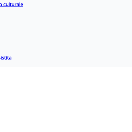
o culturale
istita