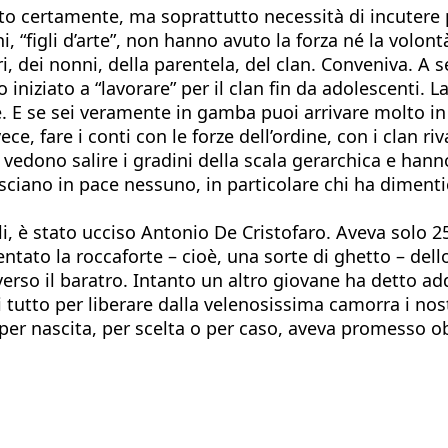
o certamente, ma soprattutto necessità di incutere 
i, “figli d’arte”, non hanno avuto la forza né la volont
i, dei nonni, della parentela, del clan. Conveniva. A
 iniziato a “lavorare” per il clan fin da adolescenti. 
le. E se sei veramente in gamba puoi arrivare molto in
, fare i conti con le forze dell’ordine, con i clan ri
i vedono salire i gradini della scala gerarchica e hanno
iano in pace nessuno, in particolare chi ha dimenticat
oli, è stato ucciso Antonio De Cristofaro. Aveva solo 2
ato la roccaforte – cioè, una sorte di ghetto – dello s
 verso il baratro. Intanto un altro giovane ha detto add
tutto per liberare dalla velenosissima camorra i nost
, per nascita, per scelta o per caso, aveva promesso o