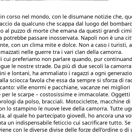
e in corso nel mondo, con le disumane notizie che, 
 braccio da qualcuno che scappa dal luogo del bombard
o al puzzo di morte che emana da questi grandi cimite
 potrebbe passare inosservata. Napoli non è una citt
nte, con un clima mite e dolce. Non a caso i turisti, 
azzati nelle guerre tra i vari clan della camorra.
 cui preferiamo non parlare quando, pur continuando 
ngue le nostre strade. Da più di due secoli la camorra
icini e lontani, ha ammaliato i ragazzi a ogni generaz
lla sciocca favola che essa da sempre si sforza di ra
canto: ville enormi e pacchiane, vacanze nei migliori m
 per le scarpe – costosissime e immacolate. Oggetti d
orologi da polso, bracciali. Motociclette, macchine di
on lo stampino le nuove leve della camorra. Tutte ugu
ta, al quale ho partecipato giovedì, ho ancora una vo
nta un indispensabile feticcio cui sacrificare tutto. S
ne con le diverse divise delle forze dell’ordine o di