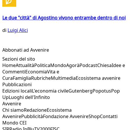
Le due "città" di Agostino vivono entrambe dentro di noi
di
Luigi Alici
Abbonati ad Avvenire
Sezioni del sito
Home
Attualità
Politica
Mondo
Agorà
Podcast
Chiesa
Idee e
Commenti
Economia
Vita e
Cura
Famiglia
Rubriche
Multimedia
Ecosistema avvenire
Pubblicazioni
Edizioni locali
L'economia civile
Gutenberg
Popotus
Pop
Up
Luoghi dell'Infinito
Avvenire
Chi siamo
Redazione
Ecosistema
Avvenire
Pubblicità
Fondazione Avvenire
Shop
Contatti
Mondo CEI
SIR
Radio InBlu
TV2000
FISC