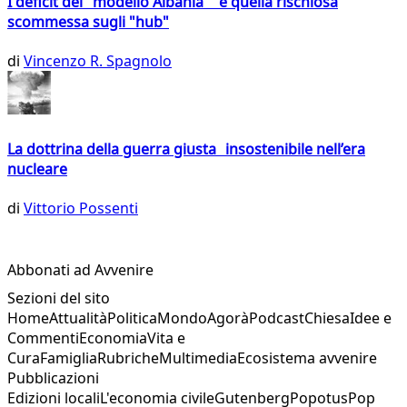
I deficit del "modello Albania" e quella rischiosa
scommessa sugli "hub"
di
Vincenzo R. Spagnolo
La dottrina della guerra giusta insostenibile nell’era
nucleare
di
Vittorio Possenti
Abbonati ad Avvenire
Sezioni del sito
Home
Attualità
Politica
Mondo
Agorà
Podcast
Chiesa
Idee e
Commenti
Economia
Vita e
Cura
Famiglia
Rubriche
Multimedia
Ecosistema avvenire
Pubblicazioni
Edizioni locali
L'economia civile
Gutenberg
Popotus
Pop