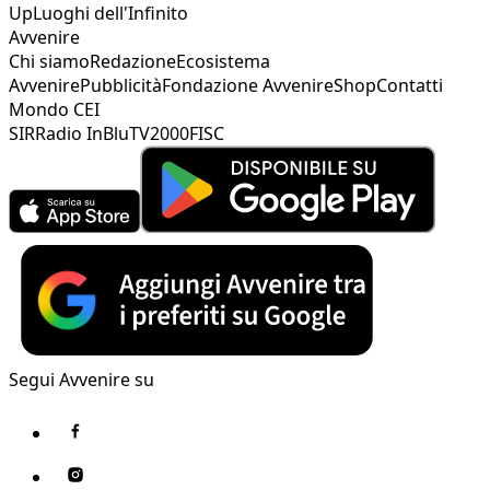
Up
Luoghi dell'Infinito
Avvenire
Chi siamo
Redazione
Ecosistema
Avvenire
Pubblicità
Fondazione Avvenire
Shop
Contatti
Mondo CEI
SIR
Radio InBlu
TV2000
FISC
Segui Avvenire su