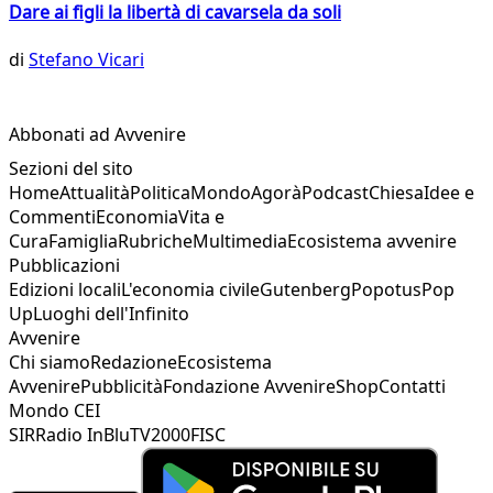
Dare ai figli la libertà di cavarsela da soli
di
Stefano Vicari
Abbonati ad Avvenire
Sezioni del sito
Home
Attualità
Politica
Mondo
Agorà
Podcast
Chiesa
Idee e
Commenti
Economia
Vita e
Cura
Famiglia
Rubriche
Multimedia
Ecosistema avvenire
Pubblicazioni
Edizioni locali
L'economia civile
Gutenberg
Popotus
Pop
Up
Luoghi dell'Infinito
Avvenire
Chi siamo
Redazione
Ecosistema
Avvenire
Pubblicità
Fondazione Avvenire
Shop
Contatti
Mondo CEI
SIR
Radio InBlu
TV2000
FISC