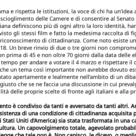
a e rispetta le istituzioni, la voce di chi ha un’idea 
scioglimento delle Camere e di consentire al Senato di
aliana definiscono più di ogni altro la loro identità, 
visto gli stessi film e fatto la medesima raccolta di 
riconoscimento di cittadinanza. Come noto esiste un a
018. Un breve rinvio di due o tre giorni non comprome
 prima di 45 e non oltre 70 giorni dalla data delle el
 tempo per andare a votare il 4 marzo e rispettare il d
che un tema così importante non avrebbe dovuto ess
rontato apertamente e lealmente nell’ambito di un dib
giusto che se ne faccia una discussione in cui prevalg
à delle proprie scelte di fronte agli italiani e alla p
amento è condiviso da tanti e avversato da tanti altri
esistenza di una condizione di cittadinanza acquisita 
i Stati Uniti d’America) sia stata trasformata in una 
tra cultura. Un capovolgimento totale, agevolato proba
 legge che tale non è. Non capisco, le dicevo, o meglio