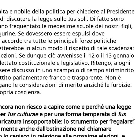
alta e nobile della politica per chiedere al Presidente
 discutere la legge sullo Ius soli. Di fatto sono
hanno frequentato le medesime scuole dei nostri figli,
figurine. Se dovessero essere espulsi dove
ccordo tra tutte le principali forze politiche
tterebbe in alcun modo il rispetto di tale scadenza:
ezioni. Se dunque ciò avvenisse il 12 o il 13 gennaio
ettato costituzionale e legislativo. Ritengo, a ogni
ere discusso in uno scampolo di tempo striminzito
attito parlamentare franco e trasparente. Non è
ano le considerazioni di merito anziché le furbizie.
ropria coscienza.
. Ancora non riesco a capire come e perché una legge
per
Ius culturae
e per una forma temperata di
Ius
caricatura insopportabile: lo strumento per “regalare”
bilmente anche dall’ostinazione nel chiamare
 lo capisco in relazione alle prossime elezioni, e