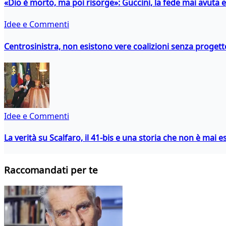
«Dio è morto, ma poi risorge»: Guccini, la fede mai avuta 
Idee e Commenti
Centrosinistra, non esistono vere coalizioni senza progett
Idee e Commenti
La verità su Scalfaro, il 41-bis e una storia che non è mai es
Raccomandati per te