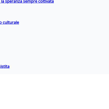
e la speranza sempre coltivata
o culturale
istita