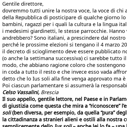
Gentile direttore,
dovremmo tutti unire la nostra voce, la voce di chi am
della Repubblica di posticipare di qualche giorno lo 
bambini, ragazzi per i quali la cultura e la lingua it
i medesimi giardinetti, le stesse parrocchie. Hanno 
andrebbero? Sono italiani, a prescindere dal nostro 
perché le prossime elezioni si tengano il 4 marzo 2
il decreto di scioglimento deve essere pubblicato non
(o anche la settimana successiva) ci sarebbe tutto il
modo, che abbiano ragione coloro che sostengono 
in coda a tutto il resto e che invece esso vada aff
detto che lo Ius soli alla fine venga approvato ma è 
Poi ciascun parlamentare si assumerà la responsabilit
Celso Vassalini,
Brescia
Il suo appello, gentile lettore, nel Paese e in Parl
di giustizia come questa che mira a “riconoscere” l’
soli
(ben diversa, per esempio, da quella “pura” degl
la cittadinanza a stranieri alieni e ostili alla nos
semplicemente dello
Ius soli
– anche lei lo fa – una