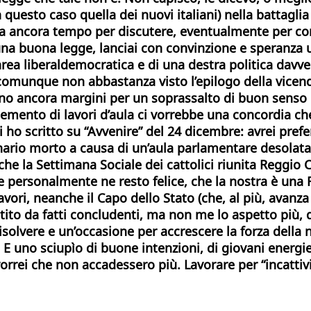
in questo caso quella dei nuovi italiani) nella battagl
a ancora tempo per discutere, eventualmente per cor
na buona legge, lanciai con convinzione e speranza u
l’area liberaldemocratica e di una destra politica davv
omunque non abbastanza visto l’epilogo della vicen
ano ancora margini per un soprassalto di buon senso e
emento di lavori d’aula ci vorrebbe una concordia che
 ho scritto su “Avvenire” del 24 dicembre: avrei prefe
 binario morto a causa di un’aula parlamentare desol
 che la Settimana Sociale dei cattolici riunita Reggio 
ro, e personalmente ne resto felice, che la nostra è 
avori, neanche il Capo dello Stato (che, al più, avanz
to da fatti concludenti, ma non me lo aspetto più, qu
olvere e un’occasione per accrescere la forza della no
o. E uno sciupìo di buone intenzioni, di giovani energi
rrei che non accadessero più. Lavorare per “incattivire