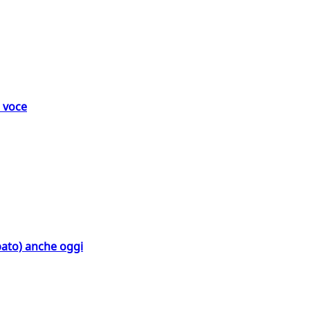
a voce
bato) anche oggi