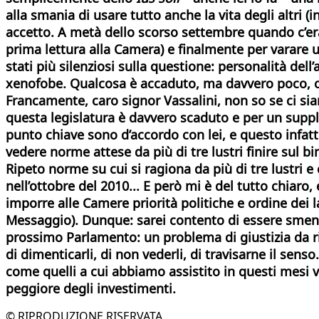
alla smania di usare tutto anche la vita degli altri (
accetto. A metà dello scorso settembre quando c’er
prima lettura alla Camera) e finalmente per varare u
stati più silenziosi sulla questione: personalità del
xenofobe. Qualcosa è accaduto, ma davvero poco, c
Francamente, caro signor Vassalini, non so se ci si
questa legislatura è davvero scaduto e per un suppl
punto chiave sono d’accordo con lei, e questo infatti
vedere norme attese da più di tre lustri finire sul
Ripeto norme su cui si ragiona da più di tre lustri e
nell’ottobre del 2010... E però mi è del tutto chia
imporre alle Camere priorità politiche e ordine dei l
Messaggio). Dunque: sarei contento di essere smenti
prossimo Parlamento: un problema di giustizia da ris
di dimenticarli, di non vederli, di travisarne il sens
come quelli a cui abbiamo assistito in questi mesi vo
peggiore degli investimenti.
© RIPRODUZIONE RISERVATA