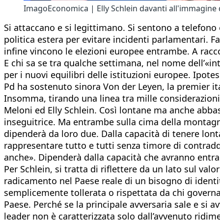
ImagoEconomica | Elly Schlein davanti all'immagine d
Si attaccano e si legittimano. Si sentono a telefon
politica estera per evitare incidenti parlamentari.
infine vincono le elezioni europee entrambe. A racco
E chi sa se tra qualche settimana, nel nome dell’«in
per i nuovi equilibri delle istituzioni europee. Ipot
Pd ha sostenuto sinora Von der Leyen, la premier ita
Insomma, tirando una linea tra mille considerazioni p
Meloni ed Elly Schlein. Così lontane ma anche abbas
inseguitrice. Ma entrambe sulla cima della montagna
dipenderà da loro due. Dalla capacità di tenere lont
rappresentare tutto e tutti senza timore di contradd
anche». Dipenderà dalla capacità che avranno entram
Per Schlein, si tratta di riflettere da un lato sul valo
radicamento nel Paese reale di un bisogno di identità
semplicemente tollerata o rispettata da chi governa
Paese. Perché se la principale avversaria sale e si av
leader non è caratterizzata solo dall’avvenuto ridim