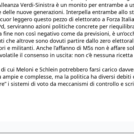
leanza Verdi-Sinistra è un monito per entrambe a uscir
nze delle nuove generazioni. Interpella entrambe allo 
 cuor leggero questo pezzo di elettorato a Forza Itali
Pd, serviranno azioni politiche concrete per riequilibra
la fine non così negativo come da previsioni, è un’occh
che altrove sono dovuti partire dallo zero elettorale
ori e militanti. Anche l’affanno di M5s non è affare s
latile il consenso in uscita: non c’è nessuna ricetta
 di cui Meloni e Schlein potrebbero farsi carico davv
iù ampie e complesse, ma la politica ha diversi debit
are” i sistemi di voto da meccanismi di controllo e scri