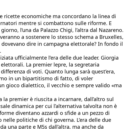
lle ricette economiche ma concordano la linea di
ernatori mentre si combattono sulle riforme. E
iorno, l’una da Palazzo Chigi, l’altra dal Nazareno.
roveranno a sostenere lo stesso schema a Bruxelles,
ro dovevano dire in campagna elettorale? In fondo il
…
iata ufficialmente l’era delle due leader. Giorgia
ettorali. La premier lepre, la segretaria
differenza di voti. Quanto lunga sarà quest’era,
o in un bipartitismo di fatto, di voler
un gioco dialettico, il vecchio e sempre valido «ma
a la premier è riuscita a incarnare, dall’altro sul
sale dinamica per cui l’alternativa talvolta non è
forme diventano azzardi o sfide a un pezzo di
 nelle politiche di chi governa. L’era delle due
 da una parte e M5s dall’altra, ma anche da