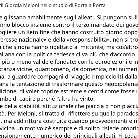
i Giorgia Meloni nello studio di Porta a Porta
o e glissano amabilmente sugli alleati. Si pungono su
 Fanno blocco insieme contro il terzo mandato dei gov
gliere un lieto fine che hanno costruito giorno dopo g
teresse nazionale» e della «responsabilità», non si t
esi che sinora hanno rigettato al mittente, ma cos’alt
liana con la politica tedesca ci va più che d’accordo
iù o meno valide e fondate: con le euroelezioni è iniz
tanza vicine, quantomeno, da domenica, nei numeri el
, a guardare compagni di viaggio rimpiccioliti dalla 
ana la tentazione di trasformare questo neobipolarism
izione, di voler coprire estreme e centri come fosse 
be di capire perché l’altra ha vinto.
re della stabilità istituzionale che piaccia o non piacci
. Per Meloni, si tratta di riflettere su quella parados
, ma addirittura costruita quando provvedimenti e ri
vicina un motivo c’è sempre e di solito risiede proprio
ensionamento numerico dei principali alleati, Fi-Lega