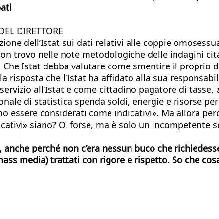
ati
 DEL DIRETTORE
ione dell’Istat sui dati relativi alle coppie omosessua
non trovo nelle note metodologiche delle indagini cita
 Che Istat debba valutare come smentire il proprio 
 la risposta che l’Istat ha affidato alla sua responsab
rvizio all’Istat e come cittadino pagatore di tasse,
onale di statistica spenda soldi, energie e risorse per
sere considerati come indicativi». Ma allora perché 
cativi» siano? O, forse, ma è solo un incompetente s
o, anche perché non c’era nessun buco che richiedesse
mass media) trattati con rigore e rispetto. So che cosa