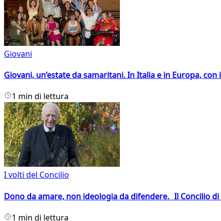
Giovani
Giovani, un’estate da samaritani. In Italia e in Europa, con 
1 min di lettura
I volti del Concilio
Dono da amare, non ideologia da difendere. Il Concilio di 
1 min di lettura