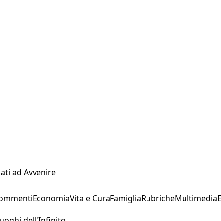
ati ad Avvenire
Commenti
Economia
Vita e Cura
Famiglia
Rubriche
Multimedia
uoghi dell'Infinito