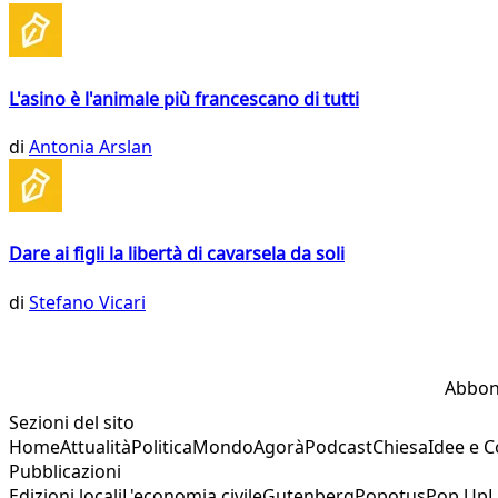
L'asino è l'animale più francescano di tutti
di
Antonia Arslan
Dare ai figli la libertà di cavarsela da soli
di
Stefano Vicari
Abbon
Sezioni del sito
Home
Attualità
Politica
Mondo
Agorà
Podcast
Chiesa
Idee e 
Pubblicazioni
Edizioni locali
L'economia civile
Gutenberg
Popotus
Pop Up
L