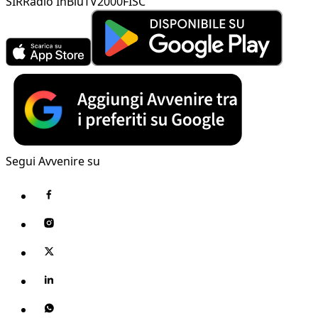
SIR
Radio InBlu
TV2000
FISC
Segui Avvenire su