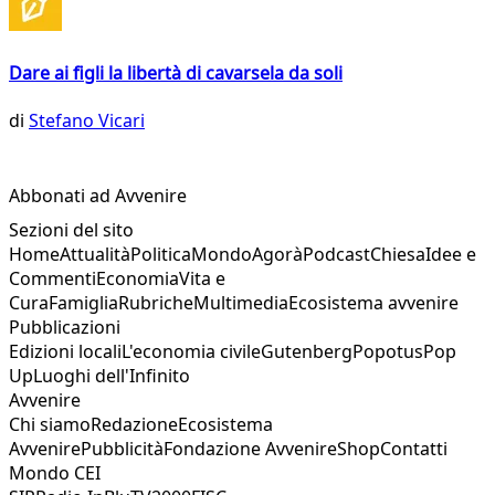
Dare ai figli la libertà di cavarsela da soli
di
Stefano Vicari
Abbonati ad Avvenire
Sezioni del sito
Home
Attualità
Politica
Mondo
Agorà
Podcast
Chiesa
Idee e
Commenti
Economia
Vita e
Cura
Famiglia
Rubriche
Multimedia
Ecosistema avvenire
Pubblicazioni
Edizioni locali
L'economia civile
Gutenberg
Popotus
Pop
Up
Luoghi dell'Infinito
Avvenire
Chi siamo
Redazione
Ecosistema
Avvenire
Pubblicità
Fondazione Avvenire
Shop
Contatti
Mondo CEI