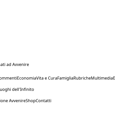
ati ad Avvenire
Commenti
Economia
Vita e Cura
Famiglia
Rubriche
Multimedia
uoghi dell'Infinito
ione Avvenire
Shop
Contatti