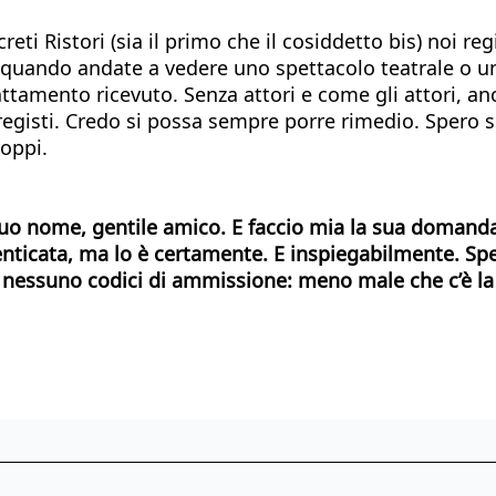
reti Ristori (sia il primo che il cosiddetto bis) noi re
e quando andate a vedere uno spettacolo teatrale o un 
ttamento ricevuto. Senza attori e come gli attori, a
egisti. Credo si possa sempre porre rimedio. Spero si 
roppi.
 suo nome, gentile amico. E faccio mia la sua domanda.
menticata, ma lo è certamente. E inspiegabilmente. Spe
a nessuno codici di ammissione: meno male che c’è la 