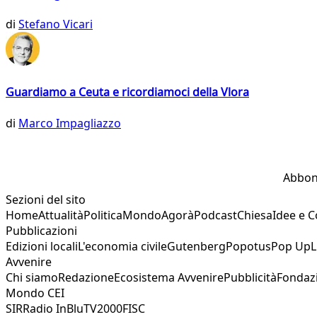
di
Stefano Vicari
Guardiamo a Ceuta e ricordiamoci della Vlora
di
Marco Impagliazzo
Abbon
Sezioni del sito
Home
Attualità
Politica
Mondo
Agorà
Podcast
Chiesa
Idee e 
Pubblicazioni
Edizioni locali
L'economia civile
Gutenberg
Popotus
Pop Up
L
Avvenire
Chi siamo
Redazione
Ecosistema Avvenire
Pubblicità
Fondaz
Mondo CEI
SIR
Radio InBlu
TV2000
FISC