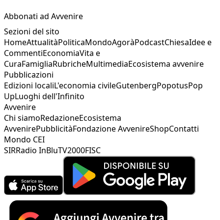
Abbonati ad Avvenire
Sezioni del sito
Home
Attualità
Politica
Mondo
Agorà
Podcast
Chiesa
Idee e
Commenti
Economia
Vita e
Cura
Famiglia
Rubriche
Multimedia
Ecosistema avvenire
Pubblicazioni
Edizioni locali
L'economia civile
Gutenberg
Popotus
Pop
Up
Luoghi dell'Infinito
Avvenire
Chi siamo
Redazione
Ecosistema
Avvenire
Pubblicità
Fondazione Avvenire
Shop
Contatti
Mondo CEI
SIR
Radio InBlu
TV2000
FISC