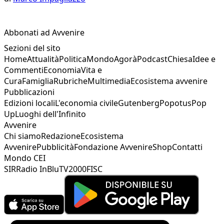
Abbonati ad Avvenire
Sezioni del sito
Home
Attualità
Politica
Mondo
Agorà
Podcast
Chiesa
Idee e
Commenti
Economia
Vita e
Cura
Famiglia
Rubriche
Multimedia
Ecosistema avvenire
Pubblicazioni
Edizioni locali
L'economia civile
Gutenberg
Popotus
Pop
Up
Luoghi dell'Infinito
Avvenire
Chi siamo
Redazione
Ecosistema
Avvenire
Pubblicità
Fondazione Avvenire
Shop
Contatti
Mondo CEI
SIR
Radio InBlu
TV2000
FISC