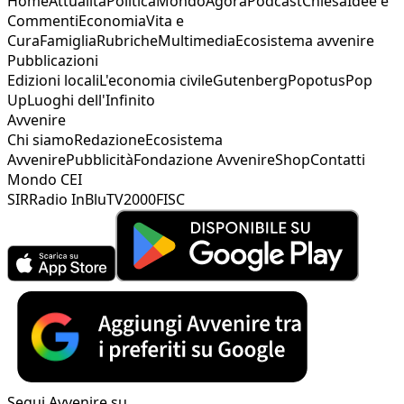
Home
Attualità
Politica
Mondo
Agorà
Podcast
Chiesa
Idee e
Commenti
Economia
Vita e
Cura
Famiglia
Rubriche
Multimedia
Ecosistema avvenire
Pubblicazioni
Edizioni locali
L'economia civile
Gutenberg
Popotus
Pop
Up
Luoghi dell'Infinito
Avvenire
Chi siamo
Redazione
Ecosistema
Avvenire
Pubblicità
Fondazione Avvenire
Shop
Contatti
Mondo CEI
SIR
Radio InBlu
TV2000
FISC
Segui Avvenire su