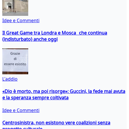
Idee e Commenti
Il Great Game tra Londra e Mosca che continua
(indisturbato) anche oggi
L'addio
«Dio è morto, ma poi risorge»: Guccini, la fede mai avuta
e la speranza sempre coltivata
Idee e Commenti
Centrosinistra, non esistono vere coalizioni senza
progetto culturale