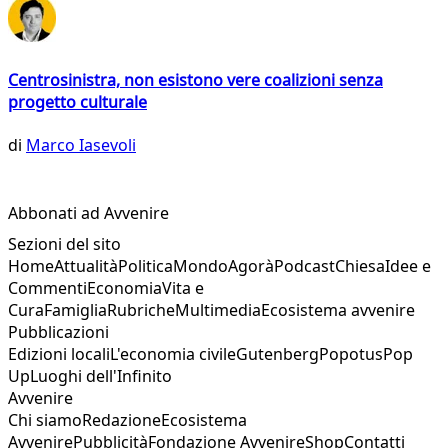
Centrosinistra, non esistono vere coalizioni senza
progetto culturale
di
Marco Iasevoli
Abbonati ad Avvenire
Sezioni del sito
Home
Attualità
Politica
Mondo
Agorà
Podcast
Chiesa
Idee e
Commenti
Economia
Vita e
Cura
Famiglia
Rubriche
Multimedia
Ecosistema avvenire
Pubblicazioni
Edizioni locali
L'economia civile
Gutenberg
Popotus
Pop
Up
Luoghi dell'Infinito
Avvenire
Chi siamo
Redazione
Ecosistema
Avvenire
Pubblicità
Fondazione Avvenire
Shop
Contatti