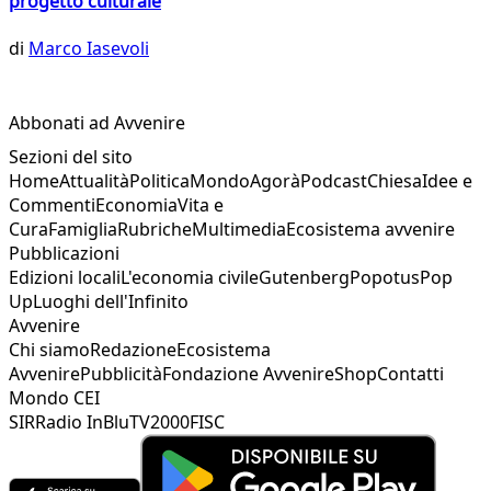
progetto culturale
di
Marco Iasevoli
Abbonati ad Avvenire
Sezioni del sito
Home
Attualità
Politica
Mondo
Agorà
Podcast
Chiesa
Idee e
Commenti
Economia
Vita e
Cura
Famiglia
Rubriche
Multimedia
Ecosistema avvenire
Pubblicazioni
Edizioni locali
L'economia civile
Gutenberg
Popotus
Pop
Up
Luoghi dell'Infinito
Avvenire
Chi siamo
Redazione
Ecosistema
Avvenire
Pubblicità
Fondazione Avvenire
Shop
Contatti
Mondo CEI
SIR
Radio InBlu
TV2000
FISC