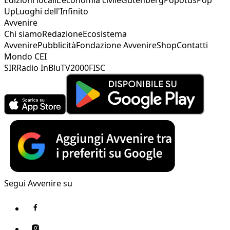
Up
Luoghi dell'Infinito
Avvenire
Chi siamo
Redazione
Ecosistema
Avvenire
Pubblicità
Fondazione Avvenire
Shop
Contatti
Mondo CEI
SIR
Radio InBlu
TV2000
FISC
Segui Avvenire su