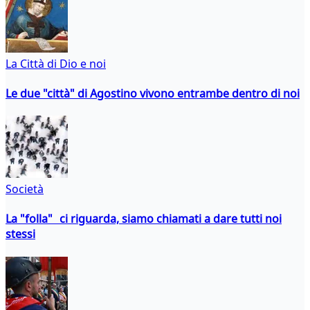
La Città di Dio e noi
Le due "città" di Agostino vivono entrambe dentro di noi
Società
La "folla" ci riguarda, siamo chiamati a dare tutti noi
stessi