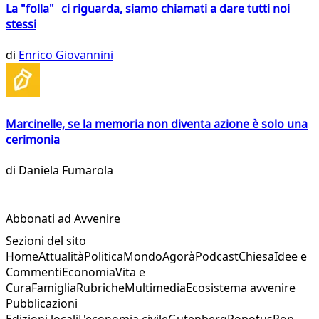
La "folla" ci riguarda, siamo chiamati a dare tutti noi
stessi
di
Enrico Giovannini
Marcinelle, se la memoria non diventa azione è solo una
cerimonia
di
Daniela Fumarola
Abbonati ad Avvenire
Sezioni del sito
Home
Attualità
Politica
Mondo
Agorà
Podcast
Chiesa
Idee e
Commenti
Economia
Vita e
Cura
Famiglia
Rubriche
Multimedia
Ecosistema avvenire
Pubblicazioni
Edizioni locali
L'economia civile
Gutenberg
Popotus
Pop