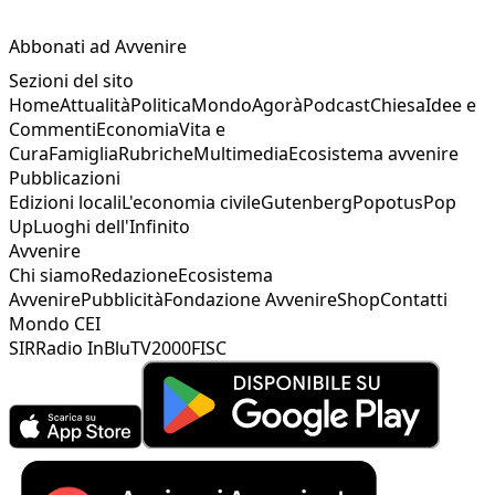
Abbonati ad Avvenire
Sezioni del sito
Home
Attualità
Politica
Mondo
Agorà
Podcast
Chiesa
Idee e
Commenti
Economia
Vita e
Cura
Famiglia
Rubriche
Multimedia
Ecosistema avvenire
Pubblicazioni
Edizioni locali
L'economia civile
Gutenberg
Popotus
Pop
Up
Luoghi dell'Infinito
Avvenire
Chi siamo
Redazione
Ecosistema
Avvenire
Pubblicità
Fondazione Avvenire
Shop
Contatti
Mondo CEI
SIR
Radio InBlu
TV2000
FISC