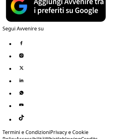
Segui Avvenire su
Termini e Condizioni
Privacy e Cookie
Policy
Accessibilità
Whistleblowing
Credits