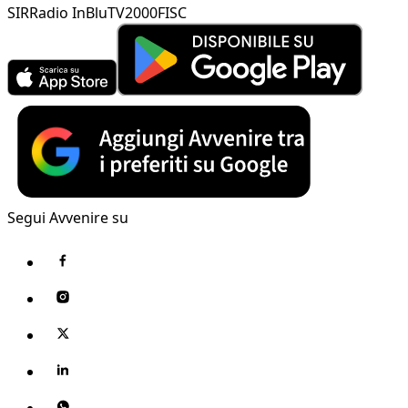
SIR
Radio InBlu
TV2000
FISC
Segui Avvenire su