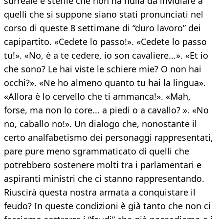
surreale e sterile che non ha nulla da invidiare a
quelli che si suppone siano stati pronunciati nel
corso di queste 8 settimane di “duro lavoro” dei
capipartito. «Cedete lo passo!». «Cedete lo passo
tu!». «No, è a te cedere, io son cavaliere...». «Et io
che sono? Le hai viste le schiere mie? O non hai
occhi?». «Ne ho almeno quanto tu hai la lingua».
«Allora è lo cervello che ti ammanca!». «Mah,
forse, ma non lo core... a piedi o a cavallo? ». «No
no, caballo no!». Un dialogo che, nonostante il
certo analfabetismo dei personaggi rappresentati,
pare pure meno sgrammaticato di quelli che
potrebbero sostenere molti tra i parlamentari e
aspiranti ministri che ci stanno rappresentando.
Riuscirà questa nostra armata a conquistare il
feudo? In queste condizioni è già tanto che non ci