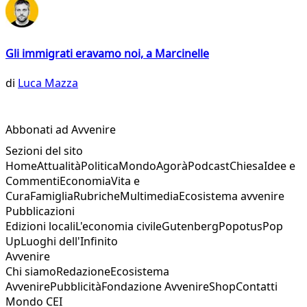
Gli immigrati eravamo noi, a Marcinelle
di
Luca Mazza
Abbonati ad Avvenire
Sezioni del sito
Home
Attualità
Politica
Mondo
Agorà
Podcast
Chiesa
Idee e
Commenti
Economia
Vita e
Cura
Famiglia
Rubriche
Multimedia
Ecosistema avvenire
Pubblicazioni
Edizioni locali
L'economia civile
Gutenberg
Popotus
Pop
Up
Luoghi dell'Infinito
Avvenire
Chi siamo
Redazione
Ecosistema
Avvenire
Pubblicità
Fondazione Avvenire
Shop
Contatti
Mondo CEI