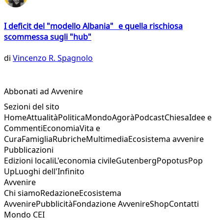
I deficit del "modello Albania" e quella rischiosa
scommessa sugli "hub"
di
Vincenzo R. Spagnolo
Abbonati ad Avvenire
Sezioni del sito
Home
Attualità
Politica
Mondo
Agorà
Podcast
Chiesa
Idee e
Commenti
Economia
Vita e
Cura
Famiglia
Rubriche
Multimedia
Ecosistema avvenire
Pubblicazioni
Edizioni locali
L'economia civile
Gutenberg
Popotus
Pop
Up
Luoghi dell'Infinito
Avvenire
Chi siamo
Redazione
Ecosistema
Avvenire
Pubblicità
Fondazione Avvenire
Shop
Contatti
Mondo CEI