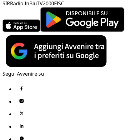
SIR
Radio InBlu
TV2000
FISC
Segui Avvenire su