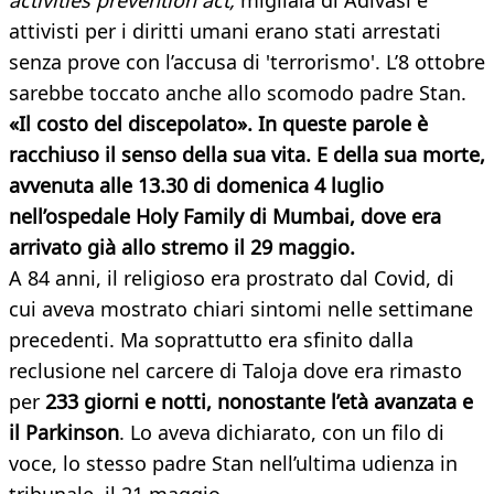
activities prevention act,
migliaia di Adivasi e
attivisti per i diritti umani erano stati arrestati
senza prove con l’accusa di 'terrorismo'. L’8 ottobre
sarebbe toccato anche allo scomodo padre Stan.
«Il costo del discepolato». In queste parole è
racchiuso il senso della sua vita. E della sua morte,
avvenuta alle 13.30 di domenica 4 luglio
nell’ospedale Holy Family di Mumbai, dove era
arrivato già allo stremo il 29 maggio.
A 84 anni, il religioso era prostrato dal Covid, di
cui aveva mostrato chiari sintomi nelle settimane
precedenti. Ma soprattutto era sfinito dalla
reclusione nel carcere di Taloja dove era rimasto
per
233 giorni e notti, nonostante l’età avanzata e
il Parkinson
. Lo aveva dichiarato, con un filo di
voce, lo stesso padre Stan nell’ultima udienza in