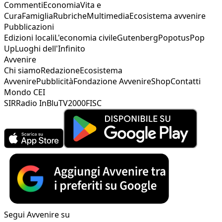
Commenti
Economia
Vita e
Cura
Famiglia
Rubriche
Multimedia
Ecosistema avvenire
Pubblicazioni
Edizioni locali
L'economia civile
Gutenberg
Popotus
Pop
Up
Luoghi dell'Infinito
Avvenire
Chi siamo
Redazione
Ecosistema
Avvenire
Pubblicità
Fondazione Avvenire
Shop
Contatti
Mondo CEI
SIR
Radio InBlu
TV2000
FISC
Segui Avvenire su