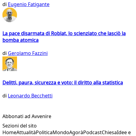
di
Eugenio Fatigante
La pace disarmata di Roblat, lo scienziato che lasciò la
bomba atomica
di
Gerolamo Fazzini
Delitti, paura, sicurezza e voto: il diritto alla statistica
di
Leonardo Becchetti
Abbonati ad Avvenire
Sezioni del sito
Home
Attualità
Politica
Mondo
Agorà
Podcast
Chiesa
Idee e