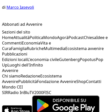
di
Marco Iasevoli
Abbonati ad Avvenire
Sezioni del sito
Home
Attualità
Politica
Mondo
Agorà
Podcast
Chiesa
Idee e
Commenti
Economia
Vita e
Cura
Famiglia
Rubriche
Multimedia
Ecosistema avvenire
Pubblicazioni
Edizioni locali
L'economia civile
Gutenberg
Popotus
Pop
Up
Luoghi dell'Infinito
Avvenire
Chi siamo
Redazione
Ecosistema
Avvenire
Pubblicità
Fondazione Avvenire
Shop
Contatti
Mondo CEI
SIR
Radio InBlu
TV2000
FISC