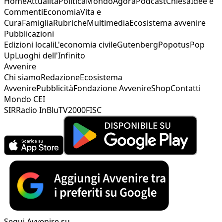
Home
Attualità
Politica
Mondo
Agorà
Podcast
Chiesa
Idee e
Commenti
Economia
Vita e
Cura
Famiglia
Rubriche
Multimedia
Ecosistema avvenire
Pubblicazioni
Edizioni locali
L'economia civile
Gutenberg
Popotus
Pop
Up
Luoghi dell'Infinito
Avvenire
Chi siamo
Redazione
Ecosistema
Avvenire
Pubblicità
Fondazione Avvenire
Shop
Contatti
Mondo CEI
SIR
Radio InBlu
TV2000
FISC
Segui Avvenire su