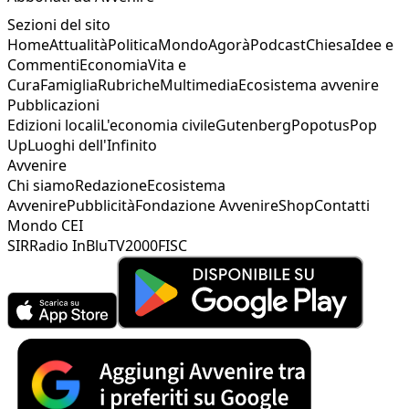
Sezioni del sito
Home
Attualità
Politica
Mondo
Agorà
Podcast
Chiesa
Idee e
Commenti
Economia
Vita e
Cura
Famiglia
Rubriche
Multimedia
Ecosistema avvenire
Pubblicazioni
Edizioni locali
L'economia civile
Gutenberg
Popotus
Pop
Up
Luoghi dell'Infinito
Avvenire
Chi siamo
Redazione
Ecosistema
Avvenire
Pubblicità
Fondazione Avvenire
Shop
Contatti
Mondo CEI
SIR
Radio InBlu
TV2000
FISC