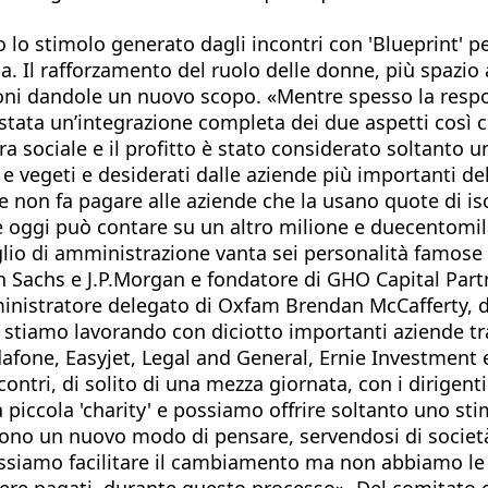
o stimolo generato dagli incontri con 'Blueprint' per
da. Il rafforzamento del ruolo delle donne, più spazio a
efoni dandole un nuovo scopo. «Mentre spesso la res
stata un’integrazione completa dei due aspetti così c
sociale e il profitto è stato considerato soltanto u
ivi e vegeti e desiderati dalle aziende più importanti
e non fa pagare alle aziende che la usano quote di is
 e oggi può contare su un altro milione e duecentomil
siglio di amministrazione vanta sei personalità famo
Sachs e J.P.Morgan e fondatore di GHO Capital Partn
inistratore delegato di Oxfam Brendan McCafferty, di
iamo lavorando con diciotto importanti aziende tra l
afone, Easyjet, Legal and General, Ernie Investment
tri, di solito di una mezza giornata, con i dirigenti 
iccola 'charity' e possiamo offrire soltanto uno sti
bono un nuovo modo di pensare, servendosi di società
siamo facilitare il cambiamento ma non abbiamo le 
re pagati, durante questo processo». Del comitato d