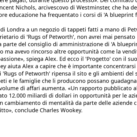
 Vincent Nichols, arcivescovo di Westminster, che ha 
tore educazione ha frequentato i corsi di 'A blueprint 
o di Londra a un negozio di tappeti fatti a mano di Pe
etario di 'Rugs of Petworth', non avrei mai pensato 
a parte del consiglio di amministrazione di 'A bluepri
ano ma avevo rincorso altre opportunità come la vend
assione», spiega Alex. Ed ecco il 'Progetto' con il s
ley aiuta Alex a capire che è importante concentrars
i 'Rugs of Petworth' ripensa il sito e gli ambienti del
i e le famiglie che li producono possano guadagnare 
 volume di affari aumenta. «Un rapporto pubblicato al
to 12.000 miliardi di dollari in opportunità per le azi
n cambiamento di mentalità da parte delle aziende c
ofitto», conclude Charles Wookey.