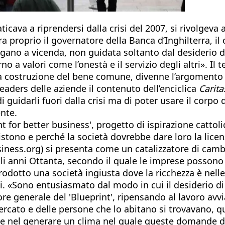
faticava a riprendersi dalla crisi del 2007, si rivolgeva
ra proprio il governatore della Banca d’Inghilterra, il
gano a vicenda, non guidata soltanto dal desiderio di ar
 a valori come l’onestà e il servizio degli altri». Il 
a costruzione del bene comune, divenne l’argomento d
leaders delle aziende il contenuto dell’enciclica
Carita
guidarli fuori dalla crisi ma di poter usare il corpo 
ente.
nt for better business', progetto di ispirazione cattol
istono e perché la società dovrebbe dare loro la licen
siness.org) si presenta come un catalizzatore di camb
dagli anni Ottanta, secondo il quale le imprese posso
rodotto una società ingiusta dove la ricchezza è nell
ti. «Sono entusiasmato dal modo in cui il desiderio d
re generale del 'Blueprint', ripensando al lavoro avvia
mercato e delle persone che lo abitano si trovavano, 
te nel generare un clima nel quale queste domande di