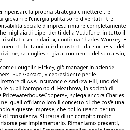
 ripensare la propria strategia e mettere tre
i giovani e l’energia pulita sono diventati i tre
ponsabilità sociale d’impresa rimane completamente
he migliaia di dipendenti della Vodafone, in tutto il
n risultato secondario», continua Charles Wookey. E
 del mercato britannico è dimostrato dal successo del
crizione, raccoglieva, già al momento del suo avvio,
a.
se come Loughlin Hickey, già manager in aziende
ers, Sue Garrard, vicepresidente per le
rettore di AXA Insurance e Andrew Hill, uno dei
e quali l’aeroporto di Heathrow, la società di
 e PricewaterhouseCoopers», spiega ancora Charles
nei quali offriamo loro il concetto di che cos’è una
molo a queste imprese, che poi lo usano per un
 di consulenza. Si tratta di un compito molto
risorse per implementarlo. Rimaniamo presenti,
i consulenza del Progetto cattolico per le imprese