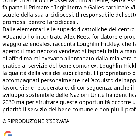
fa parte il Primate d’Inghilterra e Galles cardinale
scuole della sua arcidiocesi. Il responsabile del set
promossi dentro l’arcidiocesi.
Dalle elementari e le superiori cattoliche del centr
«Quando ho incontrato Alex Rees, fondatore e propri
viaggio aziendale», racconta Loughlin Hickley, che f
aperto il mio negozio vendevo sì tappeti fatti a m
di affari ma mi avevano allontanato dalla mia vera p
pratico al servizio del bene comune». Loughlin Hick
la qualità della vita dei suoi clienti.
I
l proprietario d
accompagnati personalmente nell’acquisto dei tappet
lavoro viene recuperata e, di conseguenza, anche il
sviluppo sostenibile delle Nazioni Unite ha identifica
2030 ma per sfruttare queste opportunità occorre u
priorità il servizio del bene comune e non più il pr
© RIPRODUZIONE RISERVATA