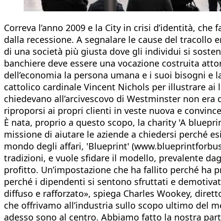
Correva l’anno 2009 e la City in crisi d’identità, che 
dalla recessione. A segnalare le cause del tracollo e
di una società più giusta dove gli individui si sosten
banchiere deve essere una vocazione costruita attorno
dell’economia la persona umana e i suoi bisogni e l
cattolico cardinale Vincent Nichols per illustrare ai 
chiedevano all’arcivescovo di Westminster non era di 
riproporsi ai propri clienti in veste nuova e convinc
È nata, proprio a questo scopo, la charity 'A bluepri
missione di aiutare le aziende a chiedersi perché es
mondo degli affari, 'Blueprint' (www.blueprintforbu
tradizioni, e vuole sfidare il modello, prevalente 
profitto. Un’impostazione che ha fallito perché ha p
perché i dipendenti si sentono sfruttati e demotiva
diffuso e rafforzato», spiega Charles Wookey, diretto
che offrivamo all’industria sullo scopo ultimo del 
adesso sono al centro. Abbiamo fatto la nostra par