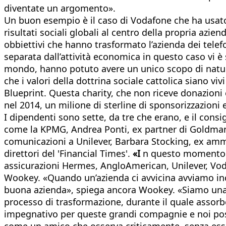
diventate un argomento».
Un buon esempio è il caso di Vodafone che ha usato l
risultati sociali globali al centro della propria azien
obbiettivi che hanno trasformato l’azienda dei tel
separata dall’attività economica in questo caso vi è 
mondo, hanno potuto avere un unico scopo di natura 
che i valori della dottrina sociale cattolica siano v
Blueprint. Questa charity, che non riceve donazioni 
nel 2014, un milione di sterline di sponsorizzazioni
I dipendenti sono sette, da tre che erano, e il con
come la KPMG, Andrea Ponti, ex partner di Goldman 
comunicazioni a Unilever, Barbara Stocking, ex amm
direttori del 'Financial Times'.
«I
n questo momento st
assicurazioni Hermes, AngloAmerican, Unilever, Vod
Wookey. «Quando un’azienda ci avvicina avviamo incon
buona azienda», spiega ancora Wookey. «Siamo una p
processo di trasformazione, durante il quale assor
impegnativo per queste grandi compagnie e noi pos
come un amico che osserva criticamente, senza esse