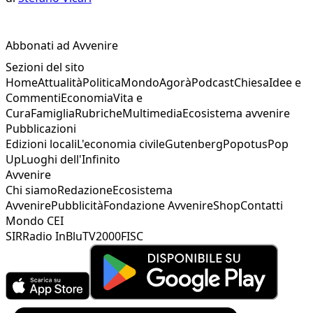
Abbonati ad Avvenire
Sezioni del sito
Home
Attualità
Politica
Mondo
Agorà
Podcast
Chiesa
Idee e
Commenti
Economia
Vita e
Cura
Famiglia
Rubriche
Multimedia
Ecosistema avvenire
Pubblicazioni
Edizioni locali
L'economia civile
Gutenberg
Popotus
Pop
Up
Luoghi dell'Infinito
Avvenire
Chi siamo
Redazione
Ecosistema
Avvenire
Pubblicità
Fondazione Avvenire
Shop
Contatti
Mondo CEI
SIR
Radio InBlu
TV2000
FISC