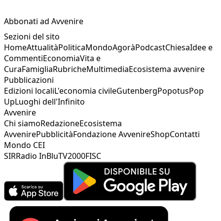
Abbonati ad Avvenire
Sezioni del sito
Home
Attualità
Politica
Mondo
Agorà
Podcast
Chiesa
Idee e
Commenti
Economia
Vita e
Cura
Famiglia
Rubriche
Multimedia
Ecosistema avvenire
Pubblicazioni
Edizioni locali
L'economia civile
Gutenberg
Popotus
Pop
Up
Luoghi dell'Infinito
Avvenire
Chi siamo
Redazione
Ecosistema
Avvenire
Pubblicità
Fondazione Avvenire
Shop
Contatti
Mondo CEI
SIR
Radio InBlu
TV2000
FISC