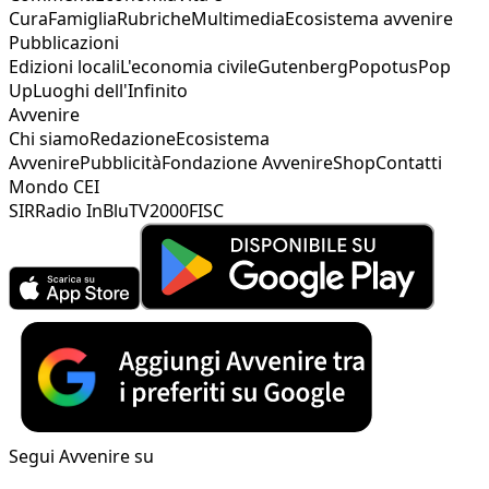
Cura
Famiglia
Rubriche
Multimedia
Ecosistema avvenire
Pubblicazioni
Edizioni locali
L'economia civile
Gutenberg
Popotus
Pop
Up
Luoghi dell'Infinito
Avvenire
Chi siamo
Redazione
Ecosistema
Avvenire
Pubblicità
Fondazione Avvenire
Shop
Contatti
Mondo CEI
SIR
Radio InBlu
TV2000
FISC
Segui Avvenire su