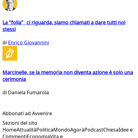
La "folla" ci riguarda, siamo chiamati a dare tutti noi
stessi
di
Enrico Giovannini
Marcinelle, se la memoria non diventa azione è solo una
cerimonia
di
Daniela Fumarola
Abbonati ad Avvenire
Sezioni del sito
Home
Attualità
Politica
Mondo
Agorà
Podcast
Chiesa
Idee e
Commenti
Economia
Vita e