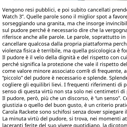
Vengono resi pubblici, e poi subito cancellati pren
Watch 3”. Quelle parole sono il miglior spot a favore
sorseggiando una granita, ma che insorge invincibile
sul pudore perché è necessario dire che la vergogna 
riferisce anche alle parole. Le parole, soprattutto i
cancellare qualcosa dalla propria piattaforma perch
violenza fisica è terribile, ma quella psicologica è 
Il pudore è il velo della dignità e del rispetto con 
perché significa la protezione che vale il rispetto d
come valore minore associato com’è di frequente, a vir
“piccolo” del pudore è necessario e splende. Splende
cogliere gli equilibri lievi. I frequenti riferimenti 
senso di questa virtù non sta solo nei centimetri di
Il pudore, però, più che un discorso, è “un senso”. C
giustizia o quello del buon gusto, è un criterio prat
Carola Rackete sono schifosi senza dover spiegare i
La minuta virtù del pudore, si trova, nei momenti 
laceranti ferite del suo vivere quotidiano, la dicoto