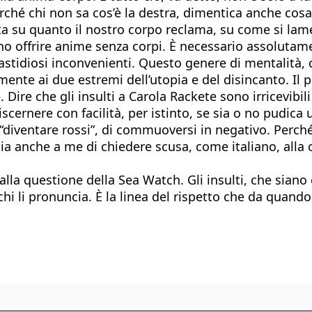
rché chi non sa cos’è la destra, dimentica anche cosa s
ta su quanto il nostro corpo reclama, su come si lam
 offrire anime senza corpi. È necessario assolutamen
fastidiosi inconvenienti. Questo genere di mentalità, c
mente ai due estremi dell’utopia e del disincanto. Il p
ire che gli insulti a Carola Rackete sono irricevibil
discernere con facilità, per istinto, se sia o no pudic
“diventare rossi”, di commuoversi in negativo. Perch
ia anche a me di chiedere scusa, come italiano, alla 
alla questione della Sea Watch. Gli insulti, che sian
hi li pronuncia. È la linea del rispetto che da quando 