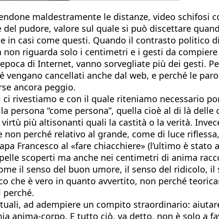
dendone maldestramente le distanze, video schifosi 
 del pudore, valore sul quale si può discettare quando
 in casi come questi. Quando il contrasto politico di
non riguarda solo i centimetri e i gesti da compiere i
n epoca di Internet, vanno sorvegliate più dei gesti. 
é vengano cancellati anche dal web, e perché le paro
forse ancora peggio.
cui ci rivestiamo e con il quale riteniamo necessario 
ella persona “come persona”, quella cioè al di là delle
tù più altisonanti quali la castità o la verità. Invece
 non perché relativo al grande, come di luce riflessa,
di papa Francesco al «fare chiacchiere» (l’ultimo è sta
 pelle scoperti ma anche nei centimetri di anima racc
ome il senso del buon umore, il senso del ridicolo, il 
ico che è vero in quanto avvertito, non perché teorica
l perché.
attuali, ad adempiere un compito straordinario: aiut
mia anima-corpo. E tutto ciò, va detto, non è solo a f