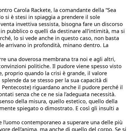
contro Carola Rackete, la comandante della “Sea
 si è stesi in spiaggia a prendere il sole
venta invettiva sessista, bisogna fare un discorso
n pubblico o quelli da destinare all’intimità, ma si
Perché, lo si vede anche in questo caso, non basta
le arrivano in profondità, minano dentro. La
porre una doverosa membrana tra noi e agli altri,
 convinzioni politiche. Il pudore viene spesso visto
, proprio quando la crisi è grande, il valore
 splende da se stesso per la sua capacità di
to a Pentecoste) riguardano anche il pudore perché il
ontati senza che ce ne sia l’adeguata necessità.
senso della misura, quello estetico, quello della
mente spiegato o dimostrato. E così gli insulti a
are l’uomo contemporaneo a superare una delle più
avore dell’anima, ma anche di quello del corpo. Se si