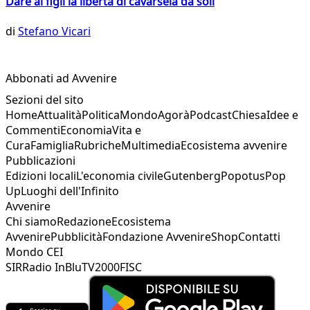
Dare ai figli la libertà di cavarsela da soli
di
Stefano Vicari
Abbonati ad Avvenire
Sezioni del sito
Home
Attualità
Politica
Mondo
Agorà
Podcast
Chiesa
Idee e
Commenti
Economia
Vita e
Cura
Famiglia
Rubriche
Multimedia
Ecosistema avvenire
Pubblicazioni
Edizioni locali
L'economia civile
Gutenberg
Popotus
Pop
Up
Luoghi dell'Infinito
Avvenire
Chi siamo
Redazione
Ecosistema
Avvenire
Pubblicità
Fondazione Avvenire
Shop
Contatti
Mondo CEI
SIR
Radio InBlu
TV2000
FISC