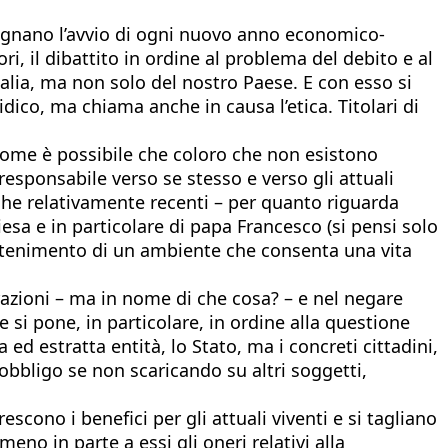
 segnano l’avvio di ogni nuovo anno economico-
ori, il dibattito in ordine al problema del debito e al
alia, ma non solo del nostro Paese. E con esso si
ico, ma chiama anche in causa l’etica. Titolari di
 Come è possibile che coloro che non esistono
responsabile verso se stesso e verso gli attuali
oche relativamente recenti – per quanto riguarda
esa e in particolare di papa Francesco (si pensi solo
mantenimento di un ambiente che consenta una vita
erazioni – ma in nome di che cosa? – e nel negare
e si pone, in particolare, in ordine alla questione
d estratta entità, lo Stato, ma i concreti cittadini,
bbligo se non scaricando su altri soggetti,
escono i benefici per gli attuali viventi e si tagliano
eno in parte a essi gli oneri relativi alla