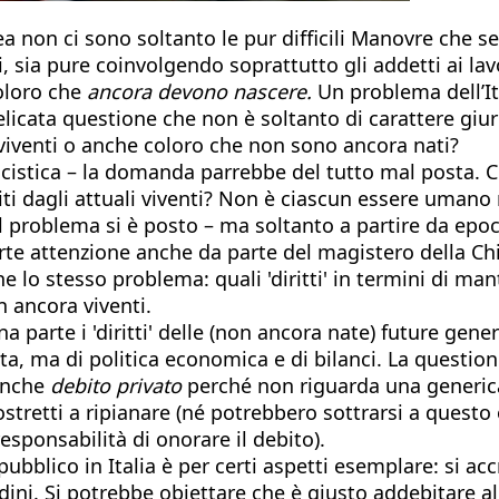
opea non ci sono soltanto le pur difficili Manovre che
ti, sia pure coinvolgendo soprattutto gli addetti ai lav
coloro che
ancora devono nascere.
Un problema dell’It
cata questione che non è soltanto di carattere giurid
 viventi o anche coloro che non sono ancora nati?
licistica – la domanda parrebbe del tutto mal posta.
titi dagli attuali viventi? Non è ciascun essere umano 
 Il problema si è posto – ma soltanto a partire da ep
orte attenzione anche da parte del magistero della Chi
e lo stesso problema: quali 'diritti' in termini di 
 ancora viventi.
a parte i 'diritti' delle (non ancora nate) future gen
tta, ma di politica economica e di bilanci. La question
anche
debito privato
perché non riguarda una generica e
retti a ripianare (né potrebbero sottrarsi a questo o
esponsabilità di onorare il debito).
ubblico in Italia è per certi aspetti esemplare: si accr
adini. Si potrebbe obiettare che è giusto addebitare alm