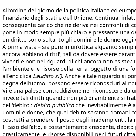
All’ordine del giorno della politica italiana ed eur
finanziario degli Stati e dell’Unione. Continua, infat
conseguente carico che ne deriva nei confronti di 
pone in modo sempre più chiaro e pressante una deli
un diritto sono soltanto gli uomini e le donne oggi
A prima vista – sia pure in un’ottica alquanto semp
ancora 'abbiano diritti', tali da dovere essere garan
viventi e non nei riguardi di chi ancora non esiste?
l’ambiente e le risorse della Terra, oggetto di una f
all’enciclica
Laudato si’).
Anche e tale riguardo si pon
degna dell’uomo, possono essere riconosciuti ai non
Vi è una palese contraddizione nel riconoscere da un
invece tali diritti quando non più di ambiente si tra
del 'debito':
debito pubblico
che inevitabilmente è 
uomini e donne, che quel debito saranno domani cost
costretti a prendere il posto degli inadempienti, la r
Il caso dell’alto, e costantemente crescente, debito p
drasticamente le risorse disponibili per i futuri citt