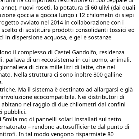
nno), nuovi roseti, la potatura di 60 ulivi (dai quali
gazione goccia a goccia lungo i 12 chilometri di siepi
ogetto avviato nel 2014 in collaborazione con i
 scelto di sostituire prodotti consolidanti tossici ed
ici in dispersione acquosa, e gel e sostanze
ludono il complesso di Castel Gandolfo, residenza
li, parlava di un «ecosistema in cui uomo, animali,
rnaliera di circa mille litri di latte, che nel
nato. Nella struttura ci sono inoltre 800 galline
e.
riche. Ma il sistema è destinato ad allargarsi e già
irivoluzione ecocompatibile. Nei distributori di
e abitano nel raggio di due chilometri dai confini
i pubblici.
 5mila mq di pannelli solari installati sul tetto
overnatorato – rendono autosufficiente dal punto di
limitrofi. In tal modo vengono risparmiate 80