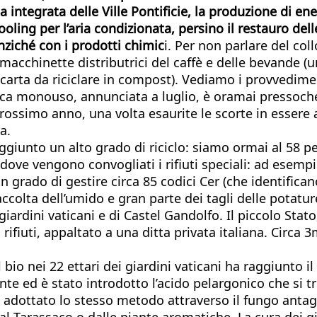
ia integrata delle Ville Pontificie, la produzione di ene
ooling per l’aria condizionata, persino il restauro dell
 anziché con i prodotti chimic
i. Per non parlare del coll
macchinette distributrici del caffè e delle bevande (
i carta da riciclare in compost). Vediamo i provvedime
a monouso, annunciata a luglio, è oramai pressoché co
 prossimo anno, una volta esaurite le scorte in esser
a.
ggiunto un alto grado di riciclo: siamo ormai al 58 pe
a, dove vengono convogliati i rifiuti speciali: ad ese
in grado di gestire circa 85 codici Cer (che identifican
accolta dell’umido e gran parte dei tagli delle potatur
ardini vaticani e di Castel Gandolfo. Il piccolo Stato,
ifiuti, appaltato a una ditta privata italiana. Circa 3
bio nei 22 ettari dei giardini vaticani ha raggiunto i
te ed è stato introdotto l’acido pelargonico che si tr
o adottato lo stesso metodo attraverso il fungo anta
dal Tarassaco o dalle piante aromatiche. La cura dei g