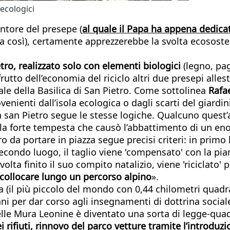
 ecologici
entore del presepe (
al quale il Papa ha appena dedica
 così), certamente apprezzerebbe la svolta ecososteni
ietro, realizzato solo con elementi biologici
(legno, pag
rutto dell’economia del riciclo altri due presepi alles
ale della Basilica di San Pietro. Come sottolinea
Rafae
enienti dall’isola ecologica o dagli scarti del giardini
za san Pietro segue le stesse logiche. Qualcuno quest
lla forte tempesta che causò l’abbattimento di un eno
ero da portare in piazza segue precisi criteri: in primo
 secondo luogo, il taglio viene 'compensato' con la pia
volta finito il suo compito natalizio, viene 'riciclato'
 collocare lungo un percorso alpino
».
 (il più piccolo del mondo con 0,44 chilometri quadrati
nni per dar corso agli insegnamenti di dottrina social
lle Mura Leonine è diventato una sorta di legge-quadr
ei rifiuti, rinnovo del parco vetture tramite l’introduz