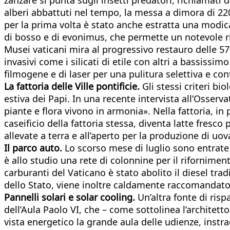
alberi abbattuti nel tempo, la messa a dimora di 220 
per la prima volta è stato anche estratta una modica q
di bosso e di evonimus, che permette un notevole ri
Musei vaticani mira al progressivo restauro delle 570 
invasivi come i silicati di etile con altri a bassiss
filmogene e di laser per una pulitura selettiva e cont
La fattoria delle Ville pontificie.
Gli stessi criteri bi
estiva dei Papi. In una recente intervista all’Osserv
piante e flora vivono in armonia». Nella fattoria, in p
caseificio della fattoria stessa, diventa latte fresco
allevate a terra e all’aperto per la produzione di uov
I
l parco auto.
Lo scorso mese di luglio sono entrate i
è allo studio una rete di colonnine per il rifornim
carburanti del Vaticano è stato abolito il diesel trad
dello Stato, viene inoltre caldamente raccomandato d
Pannelli solari e solar cooling.
Un’altra fonte di risp
dell’Aula Paolo VI, che – come sottolinea l’architett
vista energetico la grande aula delle udienze, instr