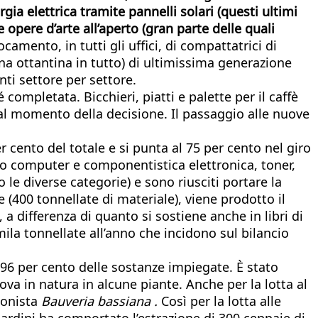
rgia elettrica tramite pannelli solari (questi ultimi
e opere d’arte all’aperto (gran parte delle quali
ocamento, in tutti gli uffici, di compattatrici di
una ottantina in tutto) di ultimissima generazione
nti settore per settore.
mpletata. Bicchieri, piatti e palette per il caffè
e al momento della decisione. Il passaggio alle nuove
r cento del totale e si punta al 75 per cento nel giro
mpio computer e componentistica elettronica, toner,
o le diverse categorie) e sono riusciti portare la
e (400 tonnellate di materiale), viene prodotto il
 a differenza di quanto si sostiene anche in libri di
mila tonnellate all’anno che incidono sul bilancio
l 96 per cento delle sostanze impiegate. È stato
ova in natura in alcune piante. Anche per la lotta al
gonista
Bauveria bassiana .
Così per la lotta alle
iardini ha comportato l’estrazione di 300 ceppaie di