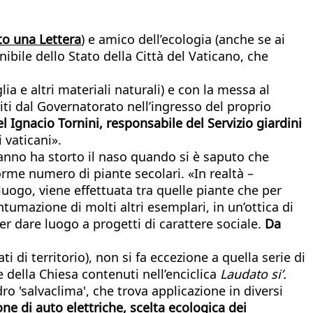
to una Lettera
) e amico dell’ecologia (anche se ai
bile dello Stato della Città del Vaticano, che
lia e altri materiali naturali) e con la messa al
titi dal Governatorato nell’ingresso del proprio
l Ignacio Tornini, responsabile del Servizio giardini
 vaticani».
’anno ha storto il naso quando si è saputo che
rme numero di piante secolari. «In realtà –
 luogo, viene effettuata tra quelle piante che per
ntumazione di molti altri esemplari, in un’ottica di
 per dare luogo a progetti di carattere sociale.
Da
 di territorio), non si fa eccezione a quella serie di
e della Chiesa contenuti nell’enciclica
Laudato si’.
o 'salvaclima', che trova applicazione in diversi
ione di auto elettriche, scelta ecologica dei