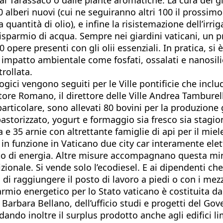
alberi nuovi (cui ne seguiranno altri 100 il prossimo a
uantità di olio), e infine la risistemazione dell’irri
sparmio di acqua. Sempre nei giardini vaticani, un pr
opere presenti con gli olii essenziali. In pratica, si è
imo impatto ambientale come fosfati, ossalati e nanosil
rollata.
ologici vengono seguiti per le Ville pontificie che inc
atore Romano, il direttore delle Ville Andrea Tamburel
articolare, sono allevati 80 bovini per la produzione gio
 pastorizzato, yogurt e formaggio sia fresco sia stagio
a e 35 arnie con altrettante famiglie di api per il miel
n funzione in Vaticano due city car interamente elett
ento di energia. Altre misure accompagnano questa min
izionale. Si vende solo l’ecodiesel. E ai dipendenti ch
i raggiungere il posto di lavoro a piedi o con i mezz
armio energetico per lo Stato vaticano è costituita dai
o Barbara Bellano, dell’ufficio studi e progetti del G
adando inoltre il surplus prodotto anche agli edifici 