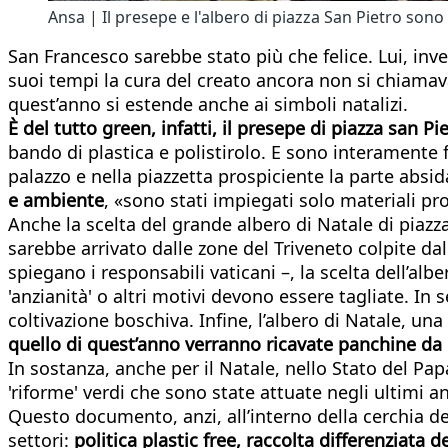
Ansa | Il presepe e l'albero di piazza San Pietro sono
San Francesco sarebbe stato più che felice. Lui, inv
suoi tempi la cura del creato ancora non si chiamava
quest’anno si estende anche ai simboli natalizi.
È del tutto green, infatti, il presepe di piazza san P
bando di plastica e polistirolo. E sono interamente f
palazzo e nella piazzetta prospiciente la parte absid
e ambiente
, «sono stati impiegati solo materiali prov
Anche la scelta del grande albero di Natale di piaz
sarebbe arrivato dalle zone del Triveneto colpite da
spiegano i responsabili vaticani –, la scelta dell’alb
'anzianità' o altri motivi devono essere tagliate. In
coltivazione boschiva. Infine, l’albero di Natale, una 
quello di quest’anno verranno ricavate panchine da
In sostanza, anche per il Natale, nello Stato del Papa
'riforme' verdi che sono state attuate negli ultimi a
Questo documento, anzi, all’interno della cerchia de
settori:
politica plastic free, raccolta differenziata d