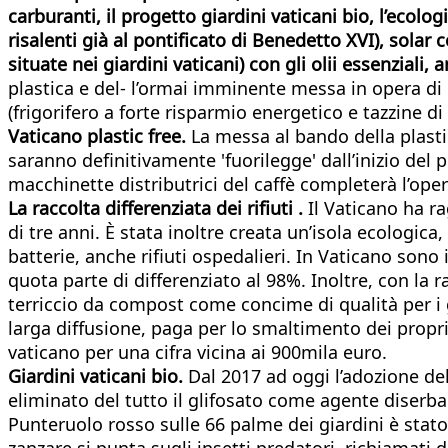
carburanti, il progetto giardini vaticani bio, l’ecolog
risalenti già al pontificato di Benedetto XVI), solar c
situate nei giardini vaticani) con gli olii essenziali,
plastica e del- l’ormai imminente messa in opera di 
(frigorifero a forte risparmio energetico e tazzine d
V
aticano plastic free.
La messa al bando della plastic
saranno definitivamente 'fuorilegge' dall’inizio del
macchinette distributrici del caffè completerà l’oper
La raccolta differenziata dei rifiuti .
Il Vaticano ha ra
di tre anni. È stata inoltre creata un’isola ecologic
batterie, anche rifiuti ospedalieri. In Vaticano sono 
quota parte di differenziato al 98%. Inoltre, con la r
terriccio da compost come concime di qualità per i gi
larga diffusione, paga per lo smaltimento dei propri r
vaticano per una cifra vicina ai 900mila euro.
G
iardini vaticani bio.
Dal 2017 ad oggi l’adozione del 
eliminato del tutto il glifosato come agente diserban
Punteruolo rosso sulle 66 palme dei giardini è stat
zanzare si punta sugli insetti predatori, richiamati 