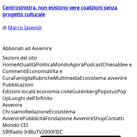
Centrosinistra, non esistono vere coalizioni senza
progetto culturale
di
Marco Iasevoli
Abbonati ad Avvenire
Sezioni del sito
Home
Attualità
Politica
Mondo
Agorà
Podcast
Chiesa
Idee e
Commenti
Economia
Vita e
Cura
Famiglia
Rubriche
Multimedia
Ecosistema avvenire
Pubblicazioni
Edizioni locali
L'economia civile
Gutenberg
Popotus
Pop
Up
Luoghi dell'Infinito
Avvenire
Chi siamo
Redazione
Ecosistema
Avvenire
Pubblicità
Fondazione Avvenire
Shop
Contatti
Mondo CEI
SIR
Radio InBlu
TV2000
FISC