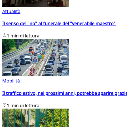
Attualità
Il senso del "no" al funerale del "venerabile maestro"
1 min di lettura
Mobilità
Il traffico estivo, nei prossimi anni, potrebbe sparire grazie
1 min di lettura