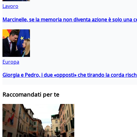
Lavoro
Marcinelle, se la memoria non diventa azione è solo una 
Europa
Giorgia e Pedro, i due «opposti» che tirando la corda risc
Raccomandati per te