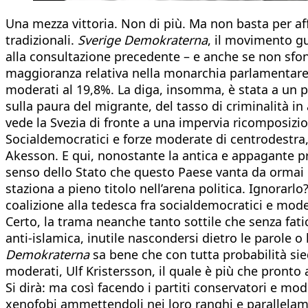
Una mezza vittoria. Non di più. Ma non basta per af
tradizionali.
Sverige Demokraterna
, il movimento gu
alla consultazione precedente – e anche se non sfond
maggioranza relativa nella monarchia parlamentare s
moderati al 19,8%. La diga, insomma, è stata a un 
sulla paura del migrante, del tasso di criminalità i
vede la Svezia di fronte a una impervia ricomposizion
Socialdemocratici e forze moderate di centrodestra, 
Akesson. E qui, nonostante la antica e appagante pr
senso dello Stato che questo Paese vanta da ormai un 
staziona a pieno titolo nell’arena politica. Ignorar
coalizione alla tedesca fra socialdemocratici e mode
Certo, la trama neanche tanto sottile che senza fat
anti-islamica, inutile nascondersi dietro le parole 
Demokraterna
sa bene che con tutta probabilità siede
moderati, Ulf Kristersson, il quale è più che pronto 
Si dirà: ma così facendo i partiti conservatori e mo
xenofobi ammettendoli nei loro ranghi e parallelamen