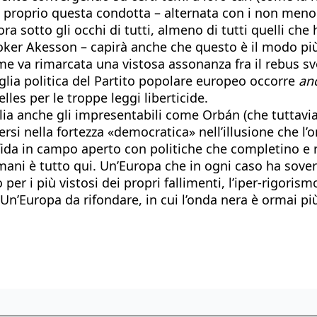
proprio questa condotta – alternata con i non meno ir
ncora sotto gli occhi di tutti, almeno di tutti quelli
ker Akesson – capirà anche che questo è il modo più
me va rimarcata una vistosa assonanza fra il rebus sv
lia politica del Partito popolare europeo occorre
an
lles per le troppe leggi liberticide.
a anche gli impresentabili come Orbán (che tuttavia è
udersi nella fortezza «democratica» nell’illusione che 
a sfida in campo aperto con politiche che completino
omani è tutto qui. Un’Europa che in ogni caso ha sove
 per i più vistosi dei propri fallimenti, l’iper-rigori
i. Un’Europa da rifondare, in cui l’onda nera è ormai p