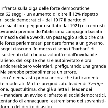
infranta sulla diga delle forze democratiche
a 62 seggi - un aumento di oltre il 12% rispetto
 socialdemocratici – dal 1917 il partito di
ia il loro peggior risultato dal 1921) e i centristi
sovranisti premiando l’abilissima campagna basata
la minaccia della Swexit. Un passaggio arduo che ora
te le forze parlamentari per dare forma a un governo.
seggi ciascuno. In mezzo ci sono i "barbari" di
sostenuti dalla buona volontà e dall’invidiabile
lieno, dell’ospite che si è autoinvitato e ora
 abbandonerebbero volentieri, prefigurando una grande
n. Ma sarebbe probabilmente un errore.
kesson è neonazista prima ancora che tatticamente
ente moderati. Ma lo spregiudicato leader di
Sverige
ne, quest’ultima, che già alletta il leader dei
e – mandare un avviso di sfratto ai socialdemocratici.
o tentando di annacquare l’estremismo dei sovranisti-
orma del diritto di asilo).