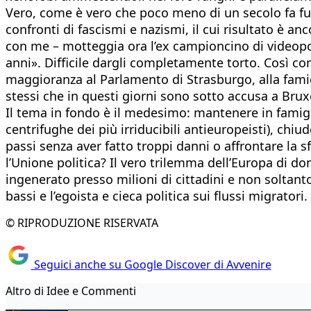
Vero, come è vero che poco meno di un secolo fa fu 
confronti di fascismi e nazismi, il cui risultato è a
con me – motteggia ora l’ex campioncino di videopo
anni». Difficile dargli completamente torto. Così co
maggioranza al Parlamento di Strasburgo, alla famig
stessi che in questi giorni sono sotto accusa a Bruxe
Il tema in fondo è il medesimo: mantenere in famigli
centrifughe dei più irriducibili antieuropeisti), chi
passi senza aver fatto troppi danni o affrontare l
l’Unione politica? Il vero trilemma dell’Europa di d
ingenerato presso milioni di cittadini e non soltanto
bassi e l’egoista e cieca politica sui flussi migrator
© RIPRODUZIONE RISERVATA
Seguici anche su Google Discover di Avvenire
Altro di Idee e Commenti