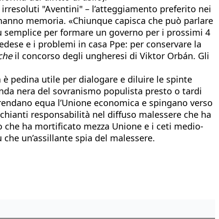
resoluti "Aventini" – l’atteggiamento preferito nei
 che hanno memoria. «Chiunque capisca che può parlare
 semplice per formare un governo per i prossimi 4
edese e i problemi in casa Ppe: per conservare la
che
il concorso degli ungheresi di Viktor Orbán. Gli
 pedina utile per dialogare e diluire le spinte
l’onda nera del sovranismo populista presto o tardi
 e rendano equa l’Unione economica e spingano verso
rchianti responsabilità nel diffuso malessere che ha
smo che ha mortificato mezza Unione e i ceti medio-
iù che un’assillante spia del malessere.