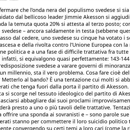
fermare che l’onda nera del populismo svedese si sia 
idato dal bellicoso leader Jimmie Akesson si aggiudic
a la temuta quota 20% si attesta al terzo posto; con i
vedese – ancora saldamente in testa (sebbene questo s
passo dal cedere, uno svedese su cinque ha votato i 
n ascesa e della rivolta contro l’Unione Europea con 
e politica e a una fase di difficile trattativa fra tut
infatti, si equivalgono quasi perfettamente: 143-144 
edisposizione svedese a varare governi di minoranza 
millennio, sta il vero problema. Cosa fare cioè dell’a
lo? Metterlo al bando? È una tentazione cui molti si
rati che tenga fuori dalla porta il partito di Akesso
ica si scorge nel tessuto ideologico del partito di A
o lasciarsi abbagliare dai suoi proclami improvvisam
rà presto a uno o più tavoli delle trattative. Tentazio
a offrire una sponda ai sovranisti e – sono parole su
derati stanno per commettere il loro suicidio politic
te convergendo su certi temi a loro cari (come la rif