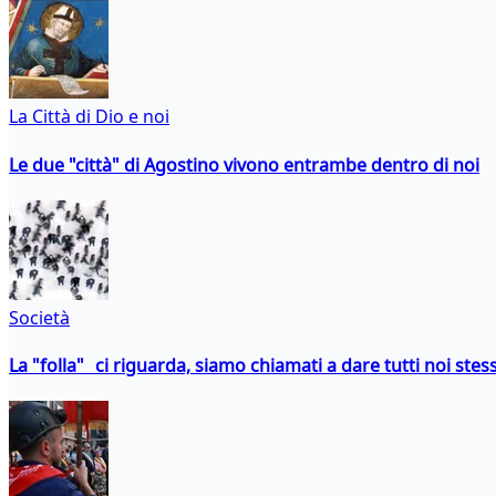
La Città di Dio e noi
Le due "città" di Agostino vivono entrambe dentro di noi
Società
La "folla" ci riguarda, siamo chiamati a dare tutti noi stess